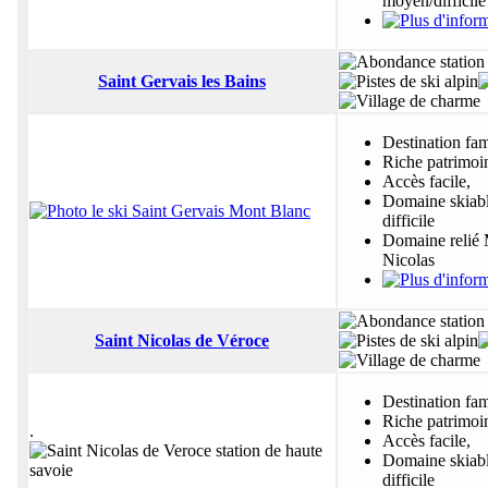
moyen/difficile
Saint Gervais les Bains
Destination fam
Riche patrimoi
Accès facile,
Domaine skiable
difficile
Domaine relié 
Nicolas
Saint Nicolas de Véroce
Destination fam
Riche patrimoi
.
Accès facile,
Domaine skiable
difficile