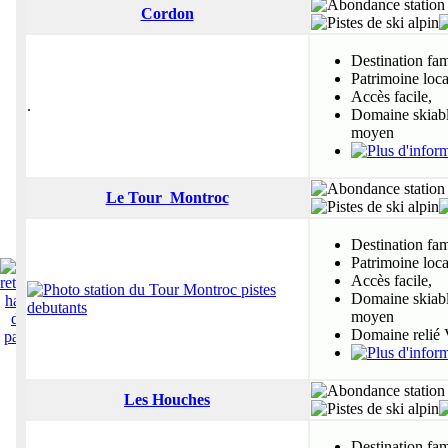
Cordon
Destination fam
Patrimoine loca
Accès facile,
.
Domaine skiable
moyen
Le Tour Montroc
Destination fam
Patrimoine loca
Accès facile,
Domaine skiable
moyen
Domaine relié 
Les Houches
Destination fam