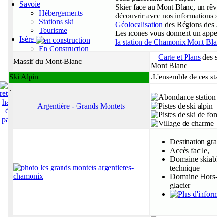
Savoie
Skier face au Mont Blanc, un rêv
Hébergements
découvrir avec nos informations s
Stations ski
Géolocalisation
des Régions des
Tourisme
Les icones vous donnent un appeç
Isère
la station de Chamonix Mont Bl
En Construction
Carte et Plans
des s
Massif du Mont-Blanc
Mont Blanc
Ski Alpin
.L'ensemble de ces st
.
Argentière - Grands Montets
Destination gra
Accès facile,
Domaine skiable
technique
Domaine Hors-P
glacier