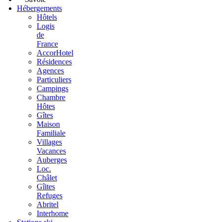
Hébergements
Hôtels
Logis
de
France
AccorHotel
Résidences
Agences
Particuliers
Campings
Chambre
Hôtes
Gîtes
Maison
Familiale
Villages
Vacances
Auberges
Loc.
Châlet
Gîites
Refuges
Abritel
Interhome