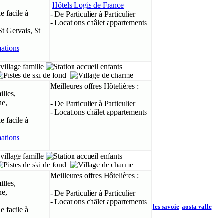
Hôtels Logis de France
 facile à
- De Particulier à Particulier
- Locations châlet appartements
t Gervais, St
e
Meilleures offres Hôtelières :
illes,
ne,
- De Particulier à Particulier
- Locations châlet appartements
 facile à
Meilleures offres Hôtelières :
illes,
ne,
- De Particulier à Particulier
- Locations châlet appartements
eve
valais
vaud
jura
Travels-Voyages
alpes-images
les savoie
aosta valle
 facile à
2003
ialpes
ales
contact
©
N° CNIL: 866 565