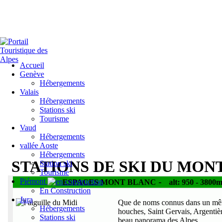
Accueil
Genève
Hébergements
Valais
Hébergements
Stations ski
Tourisme
Vaud
Hébergements
vallée Aoste
Hébergements
STATIONS DE SKI DU MON
Station ski
Tourisme
Les Stations de l' Espace mo
Piémont
-
ESPACES MONT BLANC
alt: 950 - 3800
En Construction
Jura
Que de noms connus dans un mê
Hébergements
houches, Saint Gervais, Argentière
Stations ski
beau panorama des Alpes.