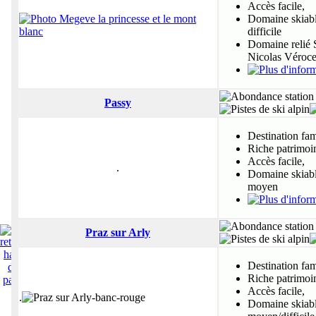
Accès facile,
Domaine skiable
difficile
Domaine relié S
Nicolas Véroc
Passy
Destination fam
Riche patrimoi
Accès facile,
.
Domaine skiable
moyen
Praz sur Arly
Destination fam
Riche patrimoi
Accès facile,
.
ialpes.com
aoste
piémont
savoie
haute-savoie
isère
gen
Domaine skiable
Administration
Mentions Lég