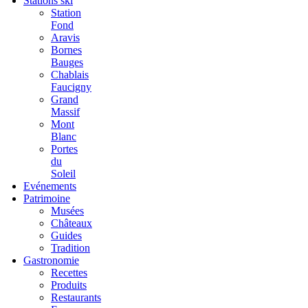
Stations ski
Station
Fond
Aravis
Bornes
Bauges
Chablais
Faucigny
Grand
Massif
Mont
Blanc
Portes
du
Soleil
Evénements
Patrimoine
Musées
Châteaux
Guides
Tradition
Gastronomie
Recettes
Produits
Restaurants