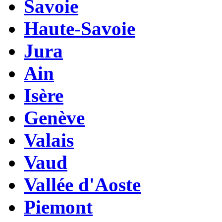
Savoie
Haute-Savoie
Jura
Ain
Isère
Genève
Valais
Vaud
Vallée d'Aoste
Piemont