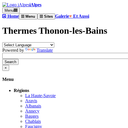
iAlpes
Menu
Home
Galerie
♥
Et Aussi
Menu
Sites
Thermes Thonon-les-Bains
Powered by
Translate
×
Menu
Régions
La Haute-Savoie
Aravis
Albanais
Annecy
Bauges
Chablais
Faucigny