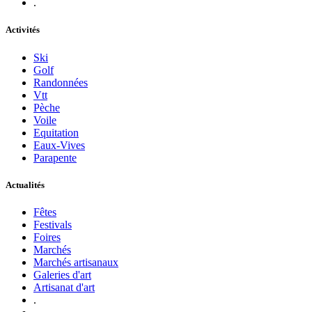
.
Activités
Ski
Golf
Randonnées
Vtt
Pèche
Voile
Equitation
Eaux-Vives
Parapente
Actualités
Fêtes
Festivals
Foires
Marchés
Marchés artisanaux
Galeries d'art
Artisanat d'art
.