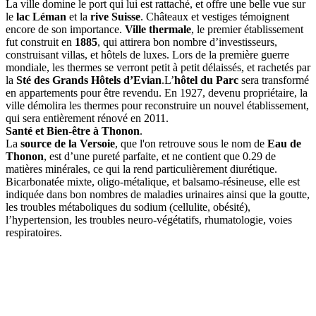
La ville domine le port qui lui est rattaché, et offre une belle vue sur
le
lac Léman
et la
rive Suisse
. Châteaux et vestiges témoignent
encore de son importance.
Ville thermale
, le premier établissement
fut construit en
1885
, qui attirera bon nombre d’investisseurs,
construisant villas, et hôtels de luxes. Lors de la première guerre
mondiale, les thermes se verront petit à petit délaissés, et rachetés par
la
Sté des Grands Hôtels d’Evian
.L’
hôtel du Parc
sera transformé
en appartements pour être revendu. En 1927, devenu propriétaire, la
ville démolira les thermes pour reconstruire un nouvel établissement,
qui sera entièrement rénové en 2011.
Santé et Bien-être à Thonon
.
La
source de la Versoie
, que l'on retrouve sous le nom de
Eau de
Thonon
, est d’une pureté parfaite, et ne contient que 0.29 de
matières minérales, ce qui la rend particulièrement diurétique.
Bicarbonatée mixte, oligo-métalique, et balsamo-résineuse, elle est
indiquée dans bon nombres de maladies urinaires ainsi que la goutte,
les troubles métaboliques du sodium (cellulite, obésité),
l’hypertension, les troubles neuro-végétatifs, rhumatologie, voies
respiratoires.