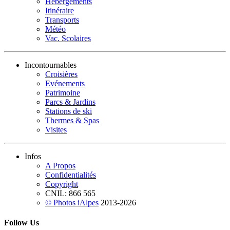
Hébergements
Itinéraire
Transports
Météo
Vac. Scolaires
Incontournables
Croisières
Evénements
Patrimoine
Parcs & Jardins
Stations de ski
Thermes & Spas
Visites
Infos
A Propos
Confidentialités
Copyright
CNIL: 866 565
© Photos iAlpes
2013-
2026
Follow Us