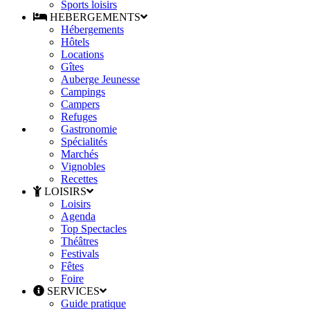
Sports loisirs
HEBERGEMENTS
Hébergements
Hôtels
Locations
Gîtes
Auberge Jeunesse
Campings
Campers
Refuges
Gastronomie
Spécialités
Marchés
Vignobles
Recettes
LOISIRS
Loisirs
Agenda
Top Spectacles
Théâtres
Festivals
Fêtes
Foire
SERVICES
Guide pratique