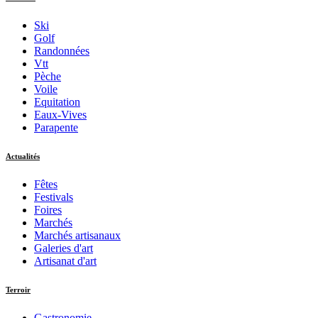
Ski
Golf
Randonnées
Vtt
Pèche
Voile
Equitation
Eaux-Vives
Parapente
Actualités
Fêtes
Festivals
Foires
Marchés
Marchés artisanaux
Galeries d'art
Artisanat d'art
Terroir
Gastronomie