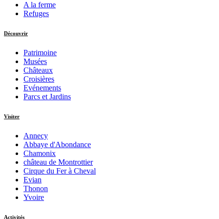
A la ferme
Refuges
Découvrir
Patrimoine
Musées
Châteaux
Croisières
Evénements
Parcs et Jardins
Visiter
Annecy
Abbaye d'Abondance
Chamonix
château de Montrottier
Cirque du Fer à Cheval
Evian
Thonon
Yvoire
Activités