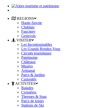
REGIONS
Haute-Savoie
Chablais
Faucigny
Genevois
VISITER
Les Incontournables
Les Grands Rendez-Vous
Circuits touristiques
Patrimoine
Châteaux
Musées
Artisanat
Parcs & Jardins
Curiosités
ACTIVITES
Balades
Croisières
Thermes & Spas
Parcs de loisirs
Stations de Ski