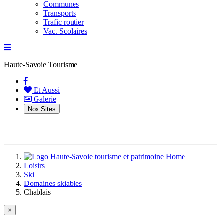
Communes
Transports
Trafic routier
Vac. Scolaires
Haute-Savoie Tourisme
(current)
Et Aussi
Galerie
Nos Sites
Home
Loisirs
Ski
Domaines skiables
Chablais
×