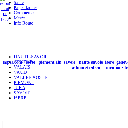
Santé
Pages Jaunes
Commerces
Météo
Info Route
HAUTE-SAVOIE
GENEVE
ialpes.com
aoste
piémont
ain
savoie
haute-savoie
isère
genev
VALAIS
administration
mentions lé
VAUD
VALLEE AOSTE
PIEMONT
JURA
SAVOIE
ISERE