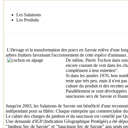
Les Salaisons
Les Produits
L'élevage et la transformation des porcs en Savoie relève d'une longu
arbres fruitiers favorisant l'accroissement de cette espèce d'animau
De même, Pierre Tochon dans son ouv
encore courant de voir dans les cha
complément à leur entretien".
Si dans les années 1970, bon nombre
reste que très peu, mais il n'est p
culture du produit et des recettes ar
Parallèlement se sont développées d
saucissons secs de Savoie et Haute
Jusqu'en 2003, les Salaisons de Savoie ont bénéficié d'une reconnai
indépendant pour sa filière. Chaque entreprise qui commercialise du
Le cahier des charges du jambon et du saucisson est contrôlé par Qua
Une demande d'IGP (Indication Géographique Protégée) a été déposée p
"Jambon Sec de Savoie" et "Saucisson Sec de Savoie" aux seuls prod