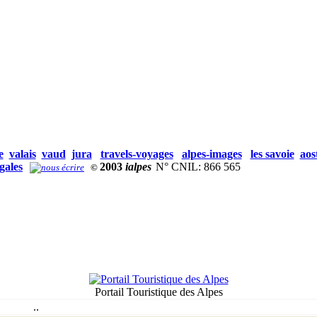
e
valais
vaud
jura
travels-voyages
alpes-images
les savoie
aos
gales
2003
ialpes
N° CNIL: 866 565
©
Portail Touristique des Alpes
.
.