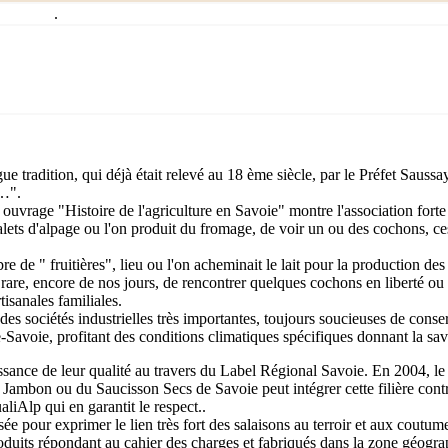
.
e tradition, qui déjà était relevé au 18 ème siècle, par le Préfet Saussa
x…".
rage "Histoire de l'agriculture en Savoie" montre l'association forte en
lets d'alpage ou l'on produit du fromage, de voir un ou des cochons, ces 
 de " fruitières", lieu ou l'on acheminait le lait pour la production des
as rare, encore de nos jours, de rencontrer quelques cochons en liberté 
tisanales familiales.
es sociétés industrielles très importantes, toujours soucieuses de conse
-Savoie, profitant des conditions climatiques spécifiques donnant la sav
ssance de leur qualité au travers du Label Régional Savoie. En 2004, le
 Jambon ou du Saucisson Secs de Savoie peut intégrer cette filière contr
liAlp qui en garantit le respect..
our exprimer le lien très fort des salaisons au terroir et aux coutumes,
uits répondant au cahier des charges et fabriqués dans la zone géogra