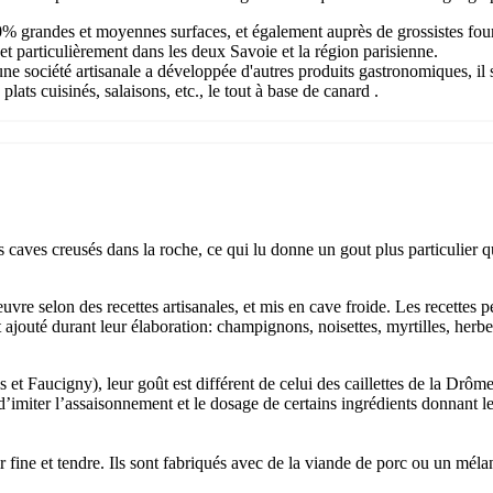
grandes et moyennes surfaces, et également auprès de grossistes fournis
t particulièrement dans les deux Savoie et la région parisienne.
e société artisanale a développée d'autres produits gastronomiques, il s
plats cuisinés, salaisons, etc., le tout à base de canard .
 caves creusés dans la roche, ce qui lu donne un gout plus particulier 
uvre selon des recettes artisanales, et mis en cave froide. Les recettes p
 ajouté durant leur élaboration: champignons, noisettes, myrtilles, herbes
et Faucigny), leur goût est différent de celui des caillettes de la Drôme.
 d’imiter l’assaisonnement et le dosage de certains ingrédients donnant le g
air fine et tendre. Ils sont fabriqués avec de la viande de porc ou un mél