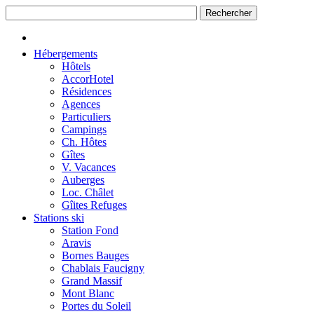
Hébergements
Hôtels
AccorHotel
Résidences
Agences
Particuliers
Campings
Ch. Hôtes
Gîtes
V. Vacances
Auberges
Loc. Châlet
Gîites Refuges
Stations ski
Station Fond
Aravis
Bornes Bauges
Chablais Faucigny
Grand Massif
Mont Blanc
Portes du Soleil