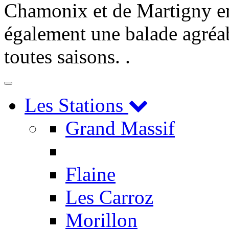
Chamonix et de Martigny en 
également une balade agréab
toutes saisons. .
Toggle
navigation
Les Stations
Grand Massif
Flaine
Les Carroz
Morillon