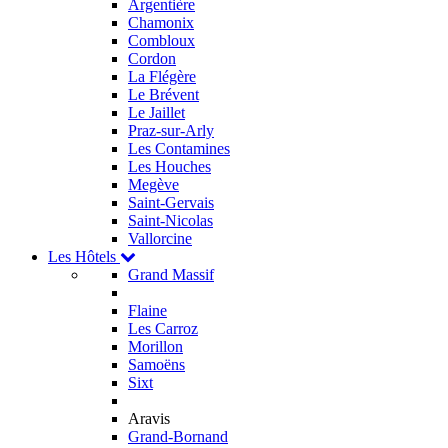
Argentière
Chamonix
Combloux
Cordon
La Flégère
Le Brévent
Le Jaillet
Praz-sur-Arly
Les Contamines
Les Houches
Megève
Saint-Gervais
Saint-Nicolas
Vallorcine
Les Hôtels
Grand Massif
Flaine
Les Carroz
Morillon
Samoëns
Sixt
Aravis
Grand-Bornand