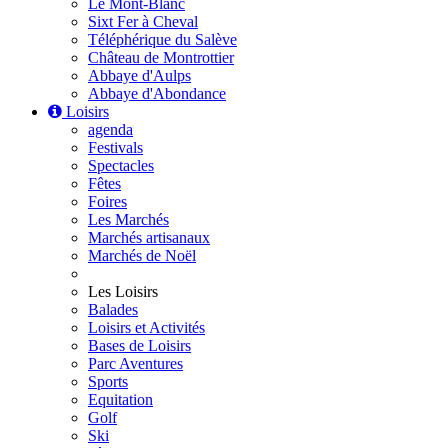
Le Mont-Blanc
Sixt Fer à Cheval
Téléphérique du Salève
Château de Montrottier
Abbaye d'Aulps
Abbaye d'Abondance
Loisirs
agenda
Festivals
Spectacles
Fêtes
Foires
Les Marchés
Marchés artisanaux
Marchés de Noël
Les Loisirs
Balades
Loisirs et Activités
Bases de Loisirs
Parc Aventures
Sports
Equitation
Golf
Ski