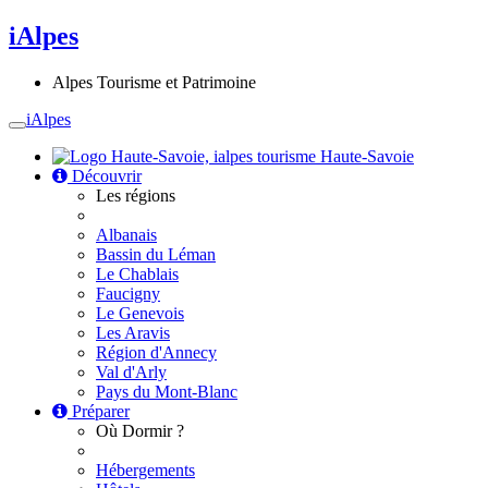
iAlpes
Alpes Tourisme et Patrimoine
iAlpes
Toggle
navigation
Haute-Savoie
Découvrir
Les régions
Albanais
Bassin du Léman
Le Chablais
Faucigny
Le Genevois
Les Aravis
Région d'Annecy
Val d'Arly
Pays du Mont-Blanc
Préparer
Où Dormir ?
Hébergements