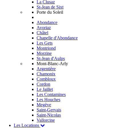
La Clusaz
St-Jean de Sixt
Porte du Soleil
Abondance
Avoriaz
Châtel
Chapelle d'Abondance
Les Gets
Montriond
Morzine
St-Jean d'Aulps
Mont-Blanc-Arly
Argentière
Chamonix
Combloux
Cordon
Le Jaillet
Les Contamines
Les Houches
Megève
Saint-Gervais
Saint-Nicolas
Vallorcine
Les Locations