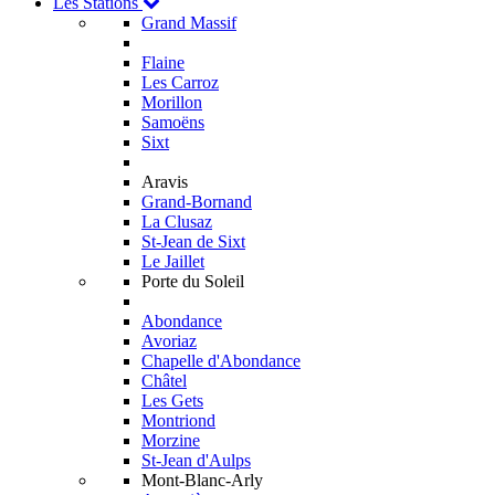
Les Stations
Grand Massif
Flaine
Les Carroz
Morillon
Samoëns
Sixt
Aravis
Grand-Bornand
La Clusaz
St-Jean de Sixt
Le Jaillet
Porte du Soleil
Abondance
Avoriaz
Chapelle d'Abondance
Châtel
Les Gets
Montriond
Morzine
St-Jean d'Aulps
Mont-Blanc-Arly