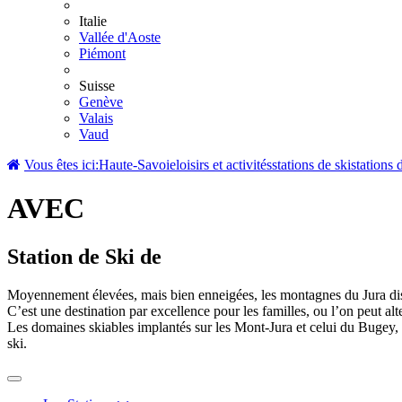
Italie
Vallée d'Aoste
Piémont
Suisse
Genève
Valais
Vaud
Vous êtes ici:
Haute-Savoie
loisirs et activités
stations de ski
stations 
AVEC
Station de Ski de
Moyennement élevées, mais bien enneigées, les montagnes du Jura disp
C’est une destination par excellence pour les familles, ou l’on peut alt
Les domaines skiables implantés sur les Mont-Jura et celui du Bugey, off
ski.
Toggle
navigation