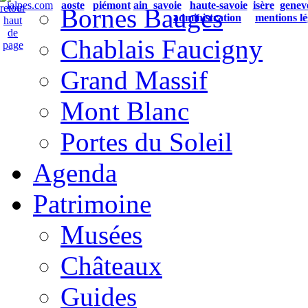
ialpes.com
aoste
piémont
ain
savoie
haute-savoie
isère
genev
Bornes Bauges
administration
mentions lé
Chablais Faucigny
Grand Massif
Mont Blanc
Portes du Soleil
Agenda
Patrimoine
Musées
Châteaux
Guides