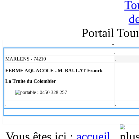
Portail Tou
..
.
MARLENS - 74210
..
.
FERME AQUACOLE -
M. BAULAT Franck
La Truite du Colombier
:
0450 328 257
.
.
Vous êtes ici
:
accueil