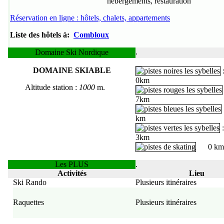
hébergements, restauration
Réservation en ligne : hôtels, chalets, appartements
Liste des hôtels à:
Combloux
.
Domaine Ski Nordique
DOMAINE SKIABLE
0
km
Altitude station :
1000
m.
7km
km
3km
0 km
ialpes.com
aoste
piémont
savoie
haute-savoie
isère
gen
Administration
Mentions Léga
Les PLUS
.
Activités
Lieu
Ski Rando
Plusieurs itinéraires
Raquettes
Plusieurs itinéraires