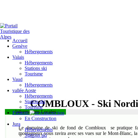
Accueil
Genève
Hébergements
Valais
Hébergements
Stations ski
Tourisme
Vaud
Hébergements
vallée Aoste
Hébergements
COMBLOUX
- Ski Nord
Station ski
Tourisme
Informations Locales
Espace Mont Blanc
Piémont
En Construction
Jura
Le domaine de ski de fond de Combloux se pratique fa
Hébergements
montagneux
vous ravira
avec ses vues sur le Mont-Blanc, la 
Stations ski