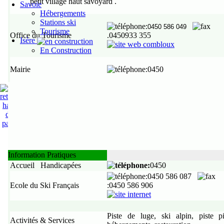
petit village haut savoyard
.
Savoie
Hébergements
Stations ski
:
0450
586 049
Tourisme
Office du Tourisme
.0450933 355
Isère
,
En Construction
Mairie
:0450
Information Pratiques
Accueil Handicapées
:
0450
:0450 586 087
Ecole du Ski Français
:0450 586 906
,
Piste de luge, ski alpin, piste pi
Activités & Services