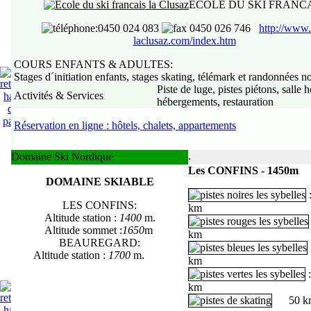
ECOLE DU SKI FRANC
:0450 024 083
0450 026 746
http://www.
,
laclusaz.com/index.htm
COURS ENFANTS & ADULTES:
Stages d´initiation enfants, stages skating, télémark et randonnées n
Piste de luge, pistes piétons, salle h
Activités & Services
hébergements, restauration
Réservation en ligne : hôtels, chalets, appartements
.
Domaine Ski Nordique
Les CONFINS - 1450m
DOMAINE SKIABLE
LES CONFINS
:
km
Altitude station :
1400
m.
Altitude sommet :
1650
m
km
BEAUREGARD
:
Altitude station :
1700
m.
km
km
50 k