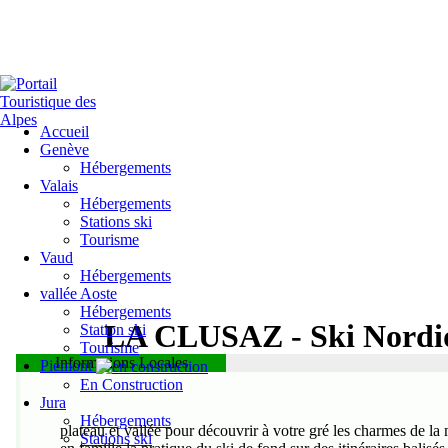
Accueil
Genève
Hébergements
Valais
Hébergements
Stations ski
Tourisme
Vaud
Hébergements
vallée Aoste
Hébergements
LA CLUSAZ
- Ski Nord
Station ski
Tourisme
Informations Locales
Massif des Aravis
Piémont
En Construction
Jura
Hébergements
plateau et vallée pour découvrir à votre gré les charmes de la
Stations ski