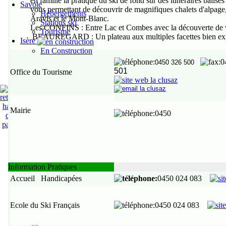
en famille la pratique du ski de fond sur des itinéraires balisés 
Savoie
vous permettant de découvrir de magnifiques chalets d'alpage,
Hébergements
Aravis et le Mont-Blanc.
Stations ski
Les CONFINS
: Entre Lac et Combes avec la découverte de 
Tourisme
BEAUREGARD
: Un plateau aux multiples facettes bien ex
Isère
En Construction
:
:
0450
326 500
501
Office du Tourisme
,
Mairie
:0450
Information Pratiques
Accueil Handicapées
:
0450
024 083
Ecole du Ski Français
:0450 024 083