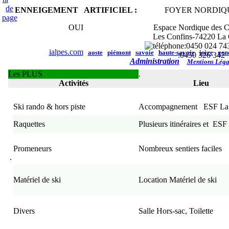
ENNEIGEMENT ARTIFICIEL :
FOYER NORDIQ
OUI
Espace Nordique des C
Les Confins-74220 La 
:0450 024 
ialpes.com
aoste
piémont
savoie
haute-savoie
isère
gen
:0450 326 342
Administration
Mentions Léga
Les PLUS
.
Activités
Lieu
Ski rando & hors piste
Accompagnement
ESF La
Raquettes
Plusieurs itinéraires et ES
Promeneurs
Nombreux sentiers faciles
.
Matériel de ski
Location Matériel de ski
Divers
Salle Hors-sac, Toilette