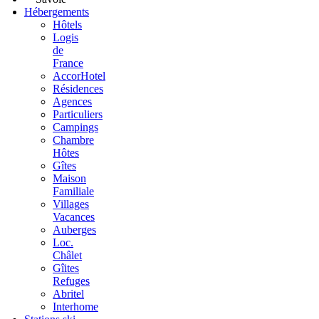
Hébergements
Hôtels
Logis
de
France
AccorHotel
Résidences
Agences
Particuliers
Campings
Chambre
Hôtes
Gîtes
Maison
Familiale
Villages
Vacances
Auberges
Loc.
Châlet
Gîites
Refuges
Abritel
Interhome