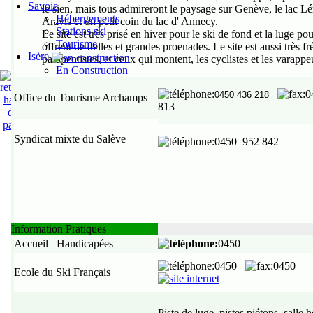
Savoie
le sien, mais tous admireront le paysage sur Genève, le lac L
Hébergements
Aravis et un petit coin du lac d' Annecy.
Stations ski
Le site est très prisé en hiver pour le ski de fond et la luge pou
Tourisme
offrent de belles et grandes proenades. Le site est aussi très 
Isère
parapentistes, et ceux qui montent, les cyclistes et les varappe
En Construction
:
:0
0450
436 218
Office du Tourisme Archamps
813
Syndicat mixte du Salève
:0450
952 842
,
Information Pratiques
Accueil Handicapées
:
0450
:0450
:0450
Ecole du Ski Français
,
Piste de luge, pistes piétons, salle h