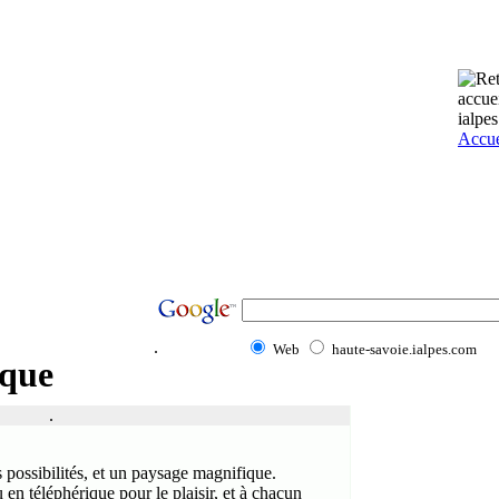
Accue
.
Web
haute-savoie.ialpes.com
ique
.
s possibilités, et un paysage magnifique.
 en téléphérique pour le plaisir, et à chacun