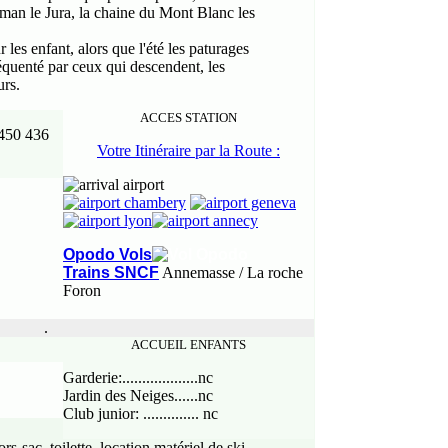
éman le Jura, la chaine du Mont Blanc les
r les enfant, alors que l'été les paturages
fréquenté par ceux qui descendent, les
urs.
ACCES STATION
450 436
Votre Itinéraire par la Route :
Opodo Vols
Trains SNCF
Annemasse / La roche
Foron
.
ACCUEIL ENFANTS
Garderie:...................nc
Jardin des Neiges......nc
Club junior: .............. nc
ors-sac, toilette, location matériel de ski
,