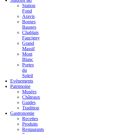
Stations ski
Station
Fond
Aravis
Bornes
Bauges
Chablais
Faucigny
Grand
Massif
Mont
Blanc
Portes
du
Soleil
Evénements
Patrimoine
Musées
Châteaux
Guides
Tradition
Gastronomie
Recettes
Produits
Restaurants