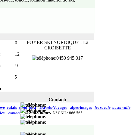
FOYER SKI NORDIQUE
-
La
:
0
CROISETTE
: 12
:0450
945 017
: 9
: 5
m
Contact:
:
eve
valais
vaud
jura
Travels-Voyages
alpes-images
les savoie
aosta valle
:
2003
ialpes
les
contact
©
N° CNIL: 866 565
:
:
: