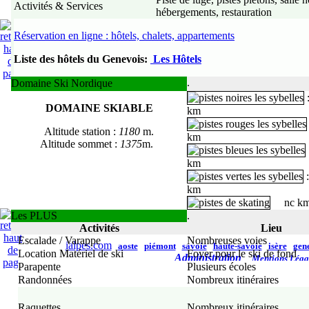
Activités & Services
hébergements, restauration
Réservation en ligne : hôtels, chalets, appartements
Liste des hôtels du Genevois
:
Les Hôtels
.
Domaine Ski Nordique
DOMAINE SKIABLE
km
Altitude station :
1180
m.
km
Altitude sommet :
1375
m.
km
km
nc k
Les PLUS
.
Activités
Lieu
Escalade / Varappe
Nombreuses voies
ialpes.com
aoste
piémont
savoie
haute-savoie
isère
gen
Location Matériel de ski
Foyer pour le ski de fond
Administration
Mentions Léga
Parapente
Plusieurs écoles
Randonnées
Nombreux itinéraires
Raquettes
Nombreux itinéraires