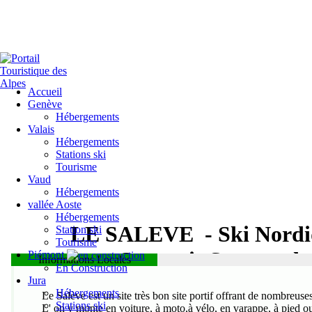
Accueil
Genève
Hébergements
Valais
Hébergements
Stations ski
Tourisme
Vaud
Hébergements
vallée Aoste
Hébergements
LE SALEVE
- Ski Nord
Station ski
Tourisme
Genevois Savoyard
Piémont
Informations Locales
En Construction
Jura
Hébergements
Le Salève est un site très bon site portif offrant de nombreuse
Stations ski
L' on y monte en voiture, à moto,à vélo, en varappe, à pied ou