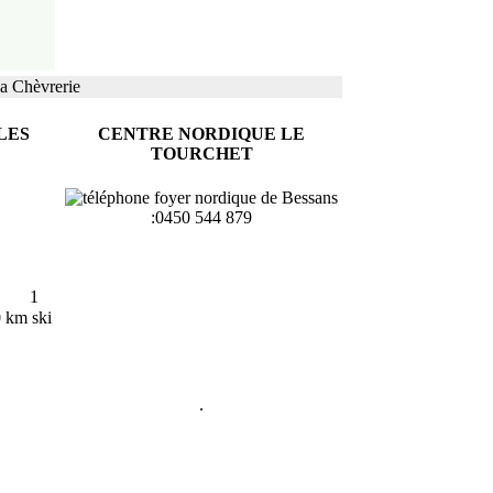
la Chèvrerie
LES
CENTRE NORDIQUE LE
TOURCHET
:
:
:
0450 544 879
:
 1
 km ski
.