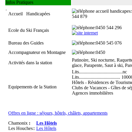
Infos Pratiques
.
Accueil Handicapées
544 879
:0450 544 296
Ecole du Ski Français
Bureau des Guides
:0450 545 076
Accompagnateur en Montagne
:0450
Patinoire, Ski nocturne, Raquett
Activités dans la station
glace, Parapente, Saut à ski, Par
Lits.....................................nc
Lits................................... 1000
Hôtels - Résidences de Tourisme
Equipements de la Station
Clubs de Vacances - Gîtes de séj
Agences immobilières
Offres en ligne : séjours, hôtels, châlets, appartements
Chamonix
:
Les Hôtels
Les Houches:
:
Les Hôtels