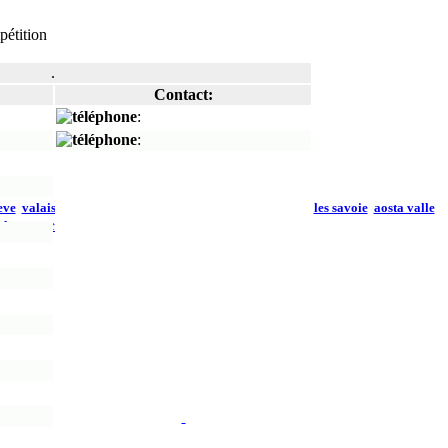
pétition
.
Contact:
:
:
eve
valais
vaud
jura
Travels-Voyages
alpes-images
les savoie
aosta valle
2003
ialpes
ales
contact
©
N° CNIL: 866 565