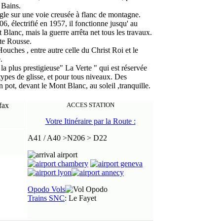
 Bains.
le sur une voie creusée à flanc de montagne.
6, électrifié en 1957, il fonctionne jusqu' au
 Blanc, mais la guerre arrêta net tous les travaux.
ête Rousse.
uches , entre autre celle du Christ Roi et le
.
t la plus prestigieuse" La Verte " qui est réservée
 types de glisse, et pour tous niveaux. Des
 pot, devant le Mont Blanc, au soleil ,tranquille.
ACCES STATION
Votre Itinéraire par la Route :
A41 / A40 >N206 > D22
Opodo Vols
Trains SNC
: Le Fayet