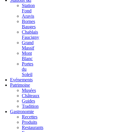
Stations ski
Station
Fond
Aravis
Bornes
Bauges
Chablais
Faucigny
Grand
Massif
Mont
Blanc
Portes
du
Soleil
Evénements
Patrimoine
Musées
Châteaux
Guides
Tradition
Gastronomie
Recettes
Produits
Restaurants