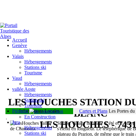
Accueil
Genève
Hébergements
Valais
Hébergements
Stations ski
Tourisme
Vaud
Hébergements
vallée Aoste
Hébergements
LES HOUCHES STATION D
Station ski
Tourisme
BLANC
Piémont
Informations Locales
Cartes et Plans
Les Portes du 
En Construction
.
LES HOUCHES - 743
Jura
Station Village familiale d' été et d' hiver
Hébergements
s'étend en longueur. Le téléphérique de 
Stations ski
plateau du Prarion, de même que le train 