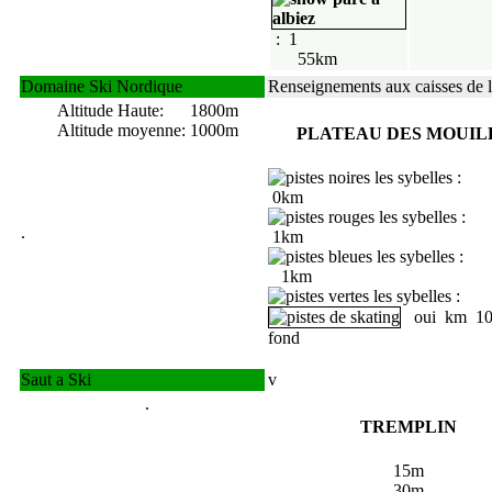
: 1
55km
Domaine Ski Nordique
Renseignements aux caisses de 
Altitude Haute: 1800m
Altitude moyenne: 1000m
PLATEAU DES MOUIL
0km
.
1km
1km
:
oui km
10
fond
Saut a Ski
v
.
TREMPLIN
15m
30m