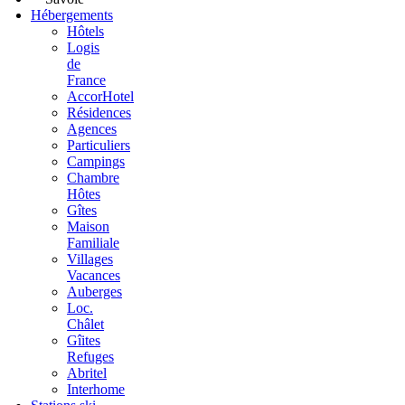
Hébergements
Hôtels
Logis
de
France
AccorHotel
Résidences
Agences
Particuliers
Campings
Chambre
Hôtes
Gîtes
Maison
Familiale
Villages
Vacances
Auberges
Loc.
Châlet
Gîites
Refuges
Abritel
Interhome