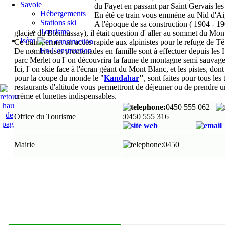
Savoie
du Fayet en passant par Saint Gervais les
Hébergements
En été ce train vous emmène au Nid d'Aig
Stations ski
A l'époque de sa construction ( 1904 - 190
Tourisme
glacier du Bionnassay), il était question d' aller au sommet du Mont
Isère
Ce train permet un accès rapide aux alpinistes pour le refuge de T
En Construction
De nombreuses promenades en famille sont à effectuer depuis les Ho
parc Merlet ou l' on découvrira la faune de montagne semi sauvage
Ici, l' on skie face à l'écran géant du Mont Blanc, et les pistes, don
pour la coupe du monde le "
Kandahar
"
, sont faites pour tous les
restaurants d'altitude vous permettront de déjeuner ou de prendre un
crème et lunettes indispensables.
:
0450 555 062
Office du Tourisme
:0450 555 316
Mairie
:0450