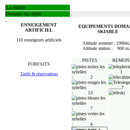
.
La Station
Domaine Ski Alpin
.
.
ENNEIGEMENT
EQUIPEMENTS DOMA
ARTIFICIEL
SKIABLE
110 enneigeurs artificiels
Altitude sommet :
1900
m.
Altitude station :
900
m.
PISTES
REMON
FORFAITS
1
Tarifs & réservations
: 2
...........7
: 13
: 7
: 4