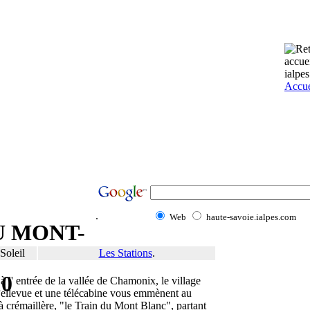
Accue
.
Web
haute-savoie.ialpes.com
U MONT-
Soleil
Les Stations
.
10
, à l' entrée de la vallée de Chamonix, le village
Bellevue et une télécabine vous emmènent au
à crémaillère, "le Train du Mont Blanc", partant