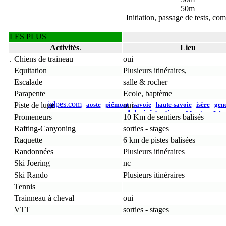
50m
Initiation, passage de tests, com
LES PLUS
Activités
.
Lieu
.
Chiens de traineau
oui
Equitation
Plusieurs itinéraires,
Escalade
salle & rocher
Parapente
Ecole, baptème
ialpes.com
Piste de luge
aoste
piémont
oui
savoie
haute-savoie
isère
gen
Administration
Mentions Lég
Promeneurs
10 Km de sentiers balisés
Rafting-Canyoning
sorties - stages
Raquette
6 km de pistes balisées
Randonnées
Plusieurs itinéraires
Ski Joering
nc
Ski Rando
Plusieurs itinéraires
Tennis
.
Trainneau à cheval
oui
VTT
sorties - stages