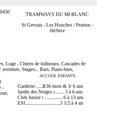
:0450
TRAMWAYS DU Mt BLANC
St Gervais - Les Houches / Prarion -
été/hive
es, Luge , Chiens de traîneaux, Cascades de
c aventure, Stages... Bars, Piano-bars,
ACCUEIL ENFANTS
0
Garderie: ....
3
/36 mois & 3/ 6 ans
 -
Jardin des Neiges
:
...... 3 à 6 ans
our,
Club Junior
:
.............. 6 à 13 ans
ESI............................3 1/2 à 4 an