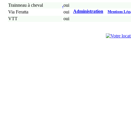
Trainneau à cheval
oui
ialpes.com
aoste
piémont
savoie
haute-savoie
isère
gen
Administration
Via Feratta
oui
Mentions Lég
VTT
oui