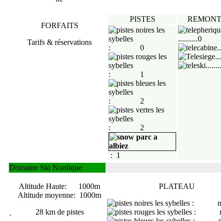
PISTES
REMONT
FORFAITS
..........0
Tarifs & réservations
: 0
.
..
.......
: 1
: 2
: 2
: 1
Domaine Ski Nordique
Altitude Haute: 1000m
PLATEAU
Altitude moyenne: 1000m
: nc
28 km de pistes
: nc
.
: nc