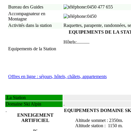
Bureau des Guides
:0450 477 655
Accompagnateur en
:0450
Montagne
Activités dans la station
Raquettes, parapente, randonnées, se
EQUIPEMENTS DE LA STA
Hôtels:...........
Equipements de la Station
Offres en ligne : séjours, hôtels, châlets, appartements
.
La Station
Domaine Ski Alpin
.
.
EQUIPEMENTS DOMAINE SK
ENNEIGEMENT
ARTIFICIEL
Altitude sommet :
2350
m.
Altitude station :
1150
m.
nc