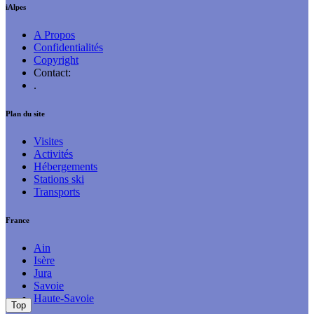
iAlpes
A Propos
Confidentialités
Copyright
Contact:
.
Plan du site
Visites
Activités
Hébergements
Stations ski
Transports
France
Ain
Isère
Jura
Savoie
Haute-Savoie
Top