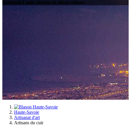
Quidquid Latine dictum sit, altum videtur
Haute-Savoie
Artisanat d'art
Artisans du cuir