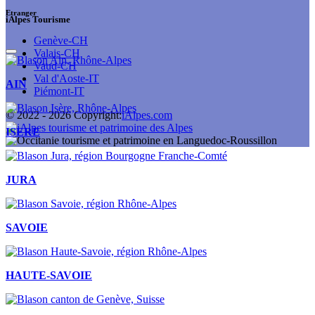
Etranger
iAlpes Tourisme
Genève-CH
Valais-CH
Vaud-CH
Val d'Aoste-IT
AIN
Piémont-IT
© 2022 -
2026
Copyright:
iAlpes.com
ISERE
JURA
SAVOIE
HAUTE-SAVOIE