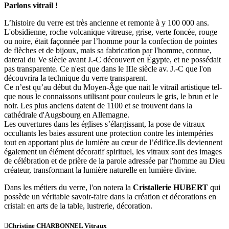
Parlons vitrail !
L’histoire du verre est très ancienne et remonte à y 100 000 ans.
L'obsidienne, roche volcanique vitreuse, grise, verte foncée, rouge
ou noire, était façonnée par l’homme pour la confection de pointes
de flèches et de bijoux, mais sa fabrication par l'homme, connue,
daterai du Ve siècle avant J.-C découvert en Égypte, et ne possédait
pas transparente. Ce n'est que dans le IIIe siècle av. J.-C que l'on
découvrira la technique du verre transparent.
Ce n’est qu’au début du Moyen-Âge que nait le vitrail artistique tel-
que nous le connaissons utilisant pour couleurs le gris, le brun et le
noir. Les plus anciens datent de 1100 et se trouvent dans la
cathédrale d'Augsbourg en Allemagne.
Les ouvertures dans les églises s’élargissant, la pose de vitraux
occultants les baies assurent une protection contre les intempéries
tout en apportant plus de lumière au cœur de l’édifice.Ils deviennent
également un élément décoratif spirituel, les vitraux sont des images
de célébration et de prière de la parole adressée par l'homme au Dieu
créateur, transformant la lumière naturelle en lumière divine.
Dans les métiers du verre, l'on notera la
Cristallerie HUBERT
qui
possède un véritable savoir-faire dans la création et décorations en
cristal: en arts de la table, lustrerie, décoration.
Christine CHARBONNEL Vitraux