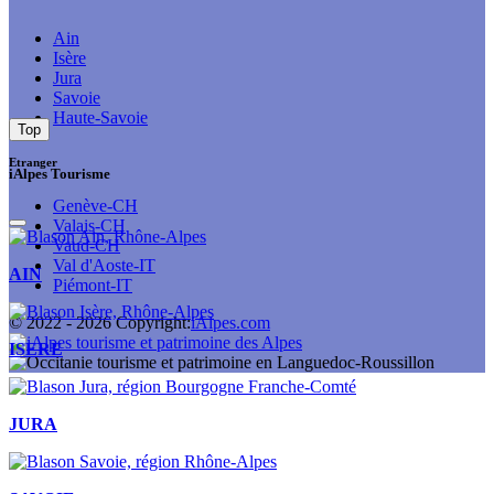
Ain
Isère
Jura
Savoie
Haute-Savoie
Top
Etranger
iAlpes Tourisme
Genève-CH
Valais-CH
Vaud-CH
Val d'Aoste-IT
AIN
Piémont-IT
© 2022 -
2026
Copyright:
iAlpes.com
ISERE
JURA