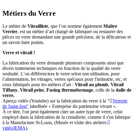
Métiers du Verre
Le métier de
Vitrailliste
, que l’on nomme également
Maître
Verrier
, est un métier d’art chargé de fabriquer ou restaurer des
pièces en verre demandant une grande précision, de la délicatesse et
un savoir-faire pointu.
Verre et vitrail !
La fabrication du verre demande plusieurs composants ainsi que
divers traitements techniques en fonction de la qualité du verre
souhaité. L’on différenciera le verre selon son utilisation, pour
l’alimentation, les vitrages, verres spéciaux pour l'industrie, etc, et
ceux fabriqués pour les métiers d’art :
Vitrail au plomb
,
Vitrail
Tiffany
,
Vitrail pein
t,
Fusing thermoformage
, celle de la
dalle de
verre.
Aperçu vidéo (Youtube) sur la fabrication du verre à la "
Verrerie
de Saint-Just"
labellisée
« Entreprise du patrimoine vivant ».
À ce titre, l'on peut également citer un autre type de verre, celui
employé dans la fabrication de la cristallerie, comme il s'en fabrique
à la
Manufacture St-Louis
, (Musée et visite des ateliers:
vidéoJEMA
).