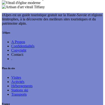
iAlpes est un guide touristique gratuit sur la Haute-Savoie et régions
limitrophes, à la découverte des meilleurs sites touristiques et du
patrimoine alpin.
iAlpes
A Propos
Confidentialités
Copyright
Contact:
.
Plan du site
Visites
Activités
Hébergements
Stations ski
Transports
France