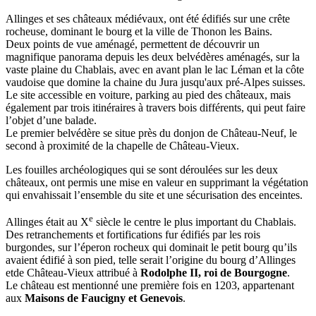
Allinges et ses châteaux médiévaux, ont été édifiés sur une crête
rocheuse, dominant le bourg et la ville de Thonon les Bains.
Deux points de vue aménagé, permettent de découvrir un
magnifique panorama depuis les deux belvédères aménagés, sur la
vaste plaine du Chablais, avec en avant plan le lac Léman et la côte
vaudoise que domine la chaine du Jura jusqu'aux pré-Alpes suisses.
Le site accessible en voiture, parking au pied des châteaux, mais
également par trois itinéraires à travers bois différents, qui peut faire
l’objet d’une balade.
Le premier belvédère se situe près du donjon de Château-Neuf, le
second à proximité de la chapelle de Château-Vieux.
Les fouilles archéologiques qui se sont déroulées sur les deux
châteaux, ont permis une mise en valeur en supprimant la végétation
qui envahissait l’ensemble du site et une sécurisation des enceintes.
e
Allinges était au X
siècle le centre le plus important du Chablais.
Des retranchements et fortifications fur édifiés par les rois
burgondes, sur l’éperon rocheux qui dominait le petit bourg qu’ils
avaient édifié à son pied, telle serait l’origine du bourg d’Allinges
etde Château-Vieux attribué à
Rodolphe II, roi de Bourgogne
.
Le château est mentionné une première fois en 1203, appartenant
aux
Maisons de Faucigny et Genevois
.