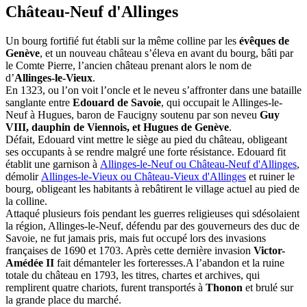
Château-Neuf d'Allinges
Un bourg fortifié fut établi sur la même colline par les
évêques de
Genève
, et un nouveau château s’éleva en avant du bourg, bâti par
le Comte Pierre, l’ancien château prenant alors le nom de
d’
Allinges-le-Vieux
.
En 1323, ou l’on voit l’oncle et le neveu s’affronter dans une bataille
sanglante entre
Edouard de Savoie
, qui occupait le Allinges-le-
Neuf à Hugues, baron de Faucigny soutenu par son neveu
Guy
VIII, dauphin de Viennois, et Hugues de Genève
.
Défait, Edouard vint mettre le siège au pied du château, obligeant
ses occupants à se rendre malgré une forte résistance. Edouard fit
établit une garnison à
Allinges-le-Neuf ou Château-Neuf d'Allinges
,
démolir
Allinges-le-Vieux ou Château-Vieux d'Allinges
et ruiner le
bourg, obligeant les habitants à rebâtirent le village actuel au pied de
la colline.
Attaqué plusieurs fois pendant les guerres religieuses qui sdésolaient
la région, Allinges-le-Neuf, défendu par des gouverneurs des duc de
Savoie, ne fut jamais pris, mais fut occupé lors des invasions
françaises de 1690 et 1703. Après cette dernière invasion
Victor-
Amédée II
fait démanteler les forteresses.A l’abandon et la ruine
totale du château en 1793, les titres, chartes et archives, qui
remplirent quatre chariots, furent transportés à
Thonon
et brulé sur
la grande place du marché.