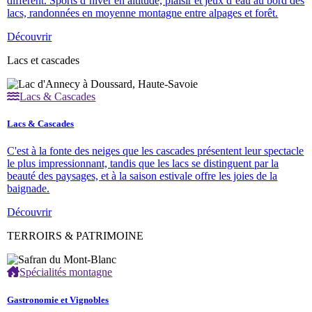
différent. Sports d’hiver en altitude, plaisir et jeux d’eau au bord des
lacs, randonnées en moyenne montagne entre alpages et forêt.
Découvrir
Lacs et cascades
Lacs & Cascades
Lacs & Cascades
C'est à la fonte des neiges que les cascades présentent leur spectacle
le plus impressionnant, tandis que les lacs se distinguent par la
beauté des paysages, et à la saison estivale offre les joies de la
baignade.
Découvrir
TERROIRS & PATRIMOINE
Spécialités montagne
Gastronomie et Vignobles