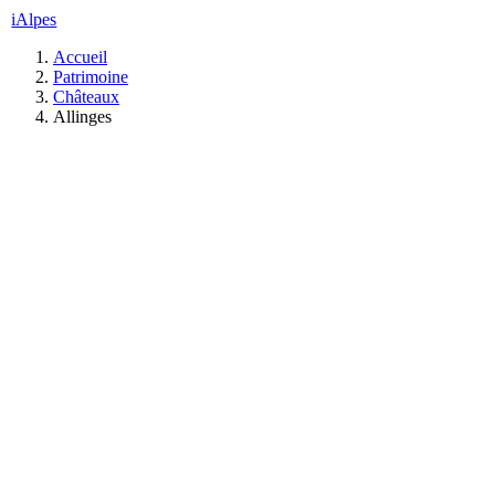
iAlpes
Accueil
Patrimoine
Châteaux
Allinges