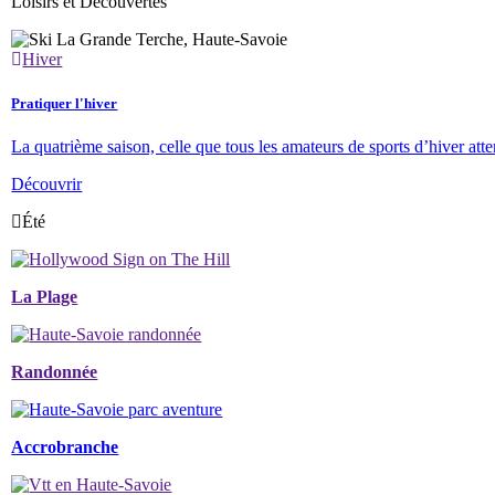
Loisirs et Découvertes
Hiver
Pratiquer l'hiver
La quatrième saison, celle que tous les amateurs de sports d’hiver atte
Découvrir
Été
La Plage
Randonnée
Accrobranche