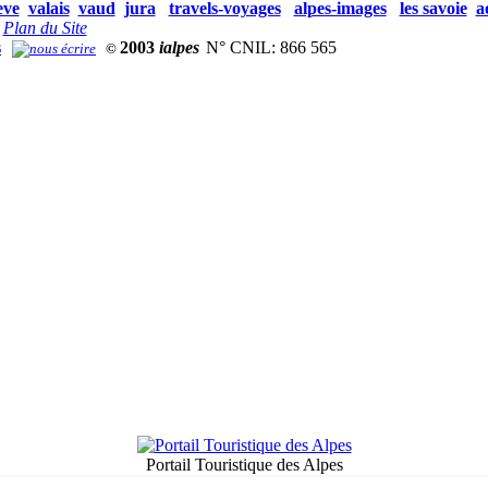
eve
valais
vaud
jura
travels-voyages
alpes-images
les savoie
a
Plan du Site
s
2003
ialpes
N° CNIL: 866 565
©
Portail Touristique des Alpes