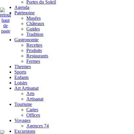
Portes du Soleil
Agenda
Patrimoine
Musées
Châteaux
Guides
Tradition
Gastronomie
Recettes
Produits
Restaurants
Fermes
Thermes
Sports
Enfants
Loisirs
Art Artisanat
Arts
Artisanat
Tourisme
Cartes
Offices
Voyages
Agences 74
Excursions