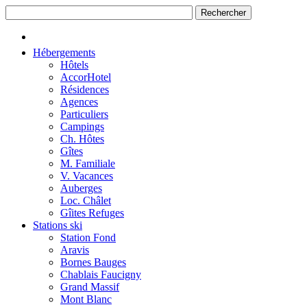
Hébergements
Hôtels
AccorHotel
Résidences
Agences
Particuliers
Campings
Ch. Hôtes
Gîtes
M. Familiale
V. Vacances
Auberges
Loc. Châlet
Gîites Refuges
Stations ski
Station Fond
Aravis
Bornes Bauges
Chablais Faucigny
Grand Massif
Mont Blanc