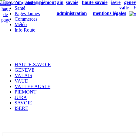
ialpes.com
aoste
piémont
ain
savoie
haute-savoie
isère
genev
Administration
valle
P
Santé
administration
mentions légales
Pages Jaunes
Commerces
Météo
Info Route
HAUTE-SAVOIE
GENEVE
VALAIS
VAUD
VALLEE AOSTE
PIEMONT
JURA
SAVOIE
ISERE