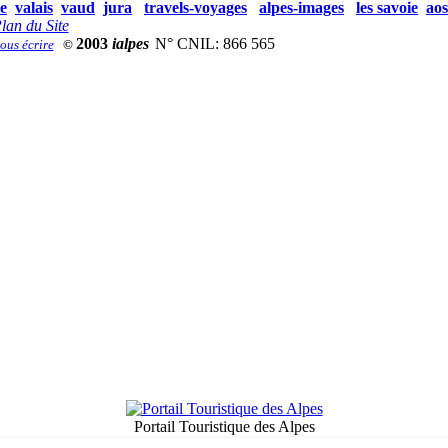
e
valais
vaud
jura
travels-voyages
alpes-images
les savoie
aos
lan du Site
2003
ialpes
N° CNIL: 866 565
©
Portail Touristique des Alpes