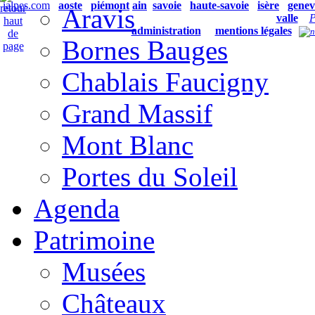
ialpes.com
aoste
piémont
ain
savoie
haute-savoie
isère
genev
Aravis
valle
P
administration
mentions légales
Bornes Bauges
Chablais Faucigny
Grand Massif
Mont Blanc
Portes du Soleil
Agenda
Patrimoine
Musées
Châteaux