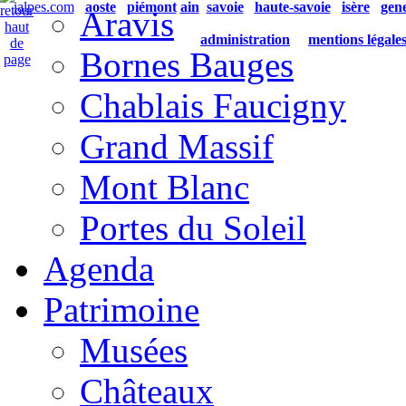
ialpes.com
aoste
piémont
ain
savoie
haute-savoie
isère
gen
Aravis
administration
mentions légale
Bornes Bauges
Chablais Faucigny
Grand Massif
Mont Blanc
Portes du Soleil
Agenda
Patrimoine
Musées
Châteaux