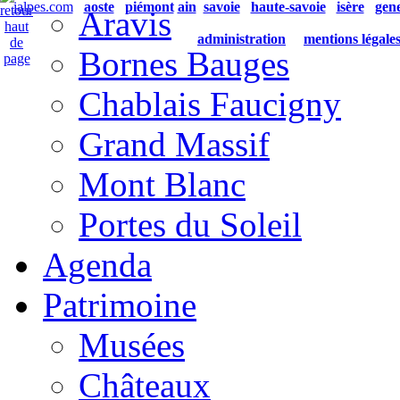
ialpes.com
aoste
piémont
ain
savoie
haute-savoie
isère
gen
Aravis
administration
mentions légale
Bornes Bauges
Chablais Faucigny
Grand Massif
Mont Blanc
Portes du Soleil
Agenda
Patrimoine
Musées
Châteaux