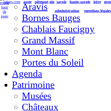
ialpes.com
aoste
piémont
ain
savoie
haute-savoie
isère
gen
Aravis
administration
mentions légale
Bornes Bauges
Chablais Faucigny
Grand Massif
Mont Blanc
Portes du Soleil
Agenda
Patrimoine
Musées
Châteaux