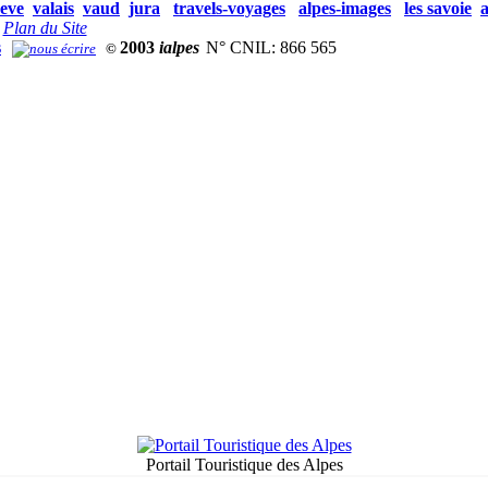
eve
valais
vaud
jura
travels-voyages
alpes-images
les savoie
a
Plan du Site
s
2003
ialpes
N° CNIL: 866 565
©
Portail Touristique des Alpes