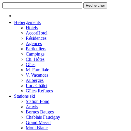
Hébergements
Hôtels
AccorHotel
Résidences
Agences
Particuliers
Campings
Ch. Hôtes
Gîtes
M. Familiale
V. Vacances
Auberges
Loc. Châlet
Gîites Refuges
Stations ski
Station Fond
Aravis
Bornes Bauges
Chablais Faucigny
Grand Massif
Mont Blanc