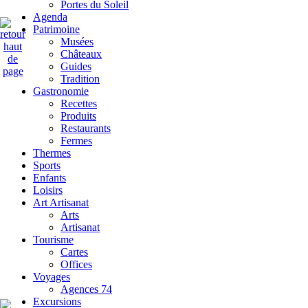
Portes du Soleil
Agenda
Patrimoine
Musées
Châteaux
Guides
Tradition
Gastronomie
Recettes
Produits
Restaurants
Fermes
Thermes
Sports
Enfants
Loisirs
Art Artisanat
Arts
Artisanat
Tourisme
Cartes
Offices
Voyages
Agences 74
Excursions