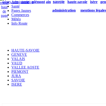
ialpes.com
aoste
piémont
ain
savoie
haute-savoie
isère
gen
Administration
Santé
administration
mentions légale
Pages Jaunes
Commerces
Météo
Info Route
HAUTE-SAVOIE
GENEVE
VALAIS
VAUD
VALLEE AOSTE
PIEMONT
JURA
SAVOIE
ISERE