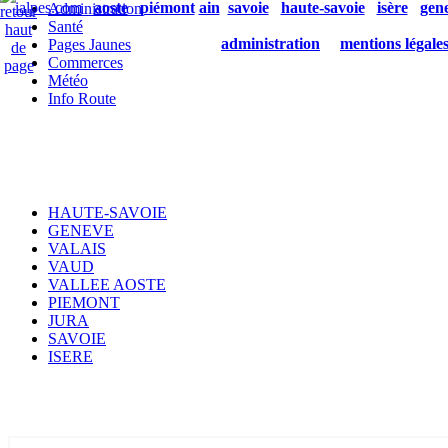
ialpes.com
aoste
piémont
ain
savoie
haute-savoie
isère
gen
Administration
Santé
administration
mentions légale
Pages Jaunes
Commerces
Météo
Info Route
HAUTE-SAVOIE
GENEVE
VALAIS
VAUD
VALLEE AOSTE
PIEMONT
JURA
SAVOIE
ISERE