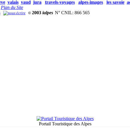
eve
valais
vaud
jura
travels-voyages
alpes-images
les savoie
a
Plan du Site
s
2003
ialpes
N° CNIL: 866 565
©
Portail Touristique des Alpes