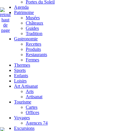
Portes du Soleil
Agenda
Patrimoine
Musées
Châteaux
Guides
Tradition
Gastronomie
Recettes
Produits
Restaurants
Fermes
Thermes
Sports
Enfants
Loisirs
Art Artisanat
Arts
Artisanat
Tourisme
Cartes
Offices
Voyages
Agences 74
Excursions