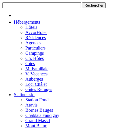
Hébergements
Hôtels
AccorHotel
Résidences
Agences
Particuliers
Campings
Ch. Hôtes
Gîtes
M. Familiale
V. Vacances
Auberges
Loc. Châlet
Gîites Refuges
Stations ski
Station Fond
Aravis
Bornes Bauges
Chablais Faucigny
Grand Massif
Mont Blanc