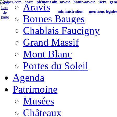
ialpes.com
aoste
piémont
ain
savoie
haute-savoie
isère
gen
Aravis
administration
mentions légale
Bornes Bauges
Chablais Faucigny
Grand Massif
Mont Blanc
Portes du Soleil
Agenda
Patrimoine
Musées
Châteaux