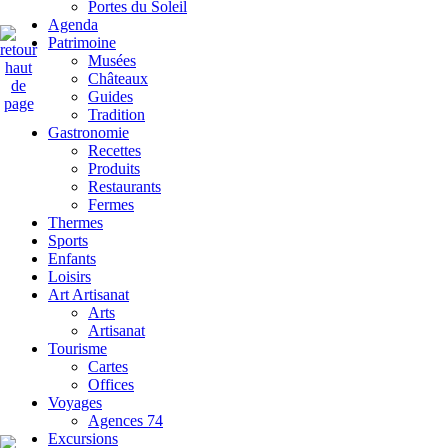
Portes du Soleil
Agenda
Patrimoine
Musées
Châteaux
Guides
Tradition
Gastronomie
Recettes
Produits
Restaurants
Fermes
Thermes
Sports
Enfants
Loisirs
Art Artisanat
Arts
Artisanat
Tourisme
Cartes
Offices
Voyages
Agences 74
Excursions