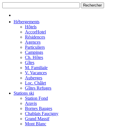
Hébergements
Hôtels
AccorHotel
Résidences
Agences
Particuliers
Campings
Ch. Hôtes
Gîtes
M. Familiale
V. Vacances
Auberges
Loc. Châlet
Gîites Refuges
Stations ski
Station Fond
Aravis
Bornes Bauges
Chablais Faucigny
Grand Massif
Mont Blanc