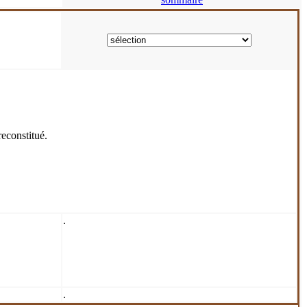
reconstitué.
.
.