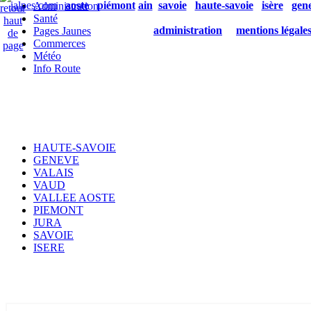
ialpes.com
aoste
piémont
ain
savoie
haute-savoie
isère
gen
Administration
Santé
administration
mentions légale
Pages Jaunes
Commerces
Météo
Info Route
HAUTE-SAVOIE
GENEVE
VALAIS
VAUD
VALLEE AOSTE
PIEMONT
JURA
SAVOIE
ISERE