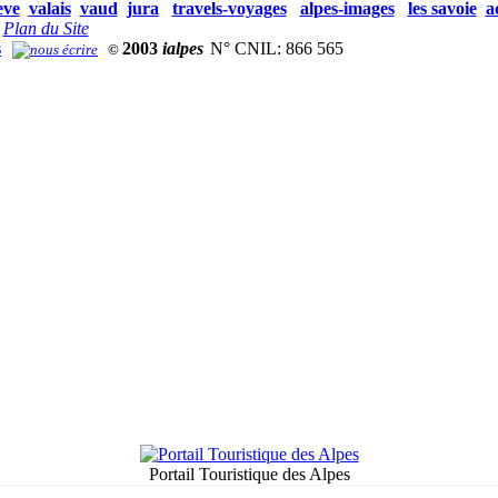
eve
valais
vaud
jura
travels-voyages
alpes-images
les savoie
a
Plan du Site
s
2003
ialpes
N° CNIL: 866 565
©
Portail Touristique des Alpes