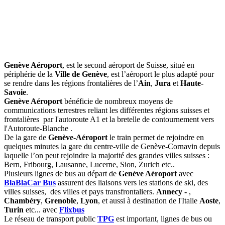
Genève Aéroport
, est le second aéroport de Suisse, situé en
périphérie de la
Ville de Genève
, est l’aéroport le plus adapté pour
se rendre dans les régions frontalières de l’
Ain
,
Jura
et
Haute-
Savoie
.
Genève Aéroport
bénéficie de nombreux moyens de
communications terrestres reliant les différentes régions suisses et
frontalières par l'autoroute A1 et la bretelle de contournement vers
l'Autoroute-Blanche .
De la gare de
Genève-Aéroport
le train permet de rejoindre en
quelques minutes la gare du centre-ville de Genève-Cornavin depuis
laquelle l’on peut rejoindre la majorité des grandes villes suisses :
Bern, Fribourg, Lausanne, Lucerne, Sion, Zurich etc..
Plusieurs lignes de bus au départ de
Genève Aéroport
avec
BlaBlaCar Bus
assurent des liaisons vers les stations de ski, des
villes suisses, des villes et pays transfrontaliers.
Annecy -
,
Chambéry
,
Grenoble
,
Lyon
, et aussi à destination de l'Italie
Aoste
,
Turin
etc... avec
Flixbus
Le réseau de transport public
TPG
est important, lignes de bus ou