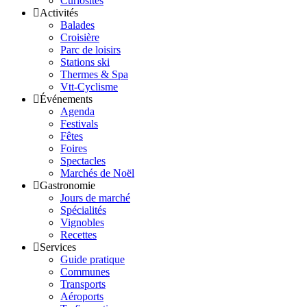
Curiosités
Activités
Balades
Croisière
Parc de loisirs
Stations ski
Thermes & Spa
Vtt-Cyclisme
Événements
Agenda
Festivals
Fêtes
Foires
Spectacles
Marchés de Noël
Gastronomie
Jours de marché
Spécialités
Vignobles
Recettes
Services
Guide pratique
Communes
Transports
Aéroports