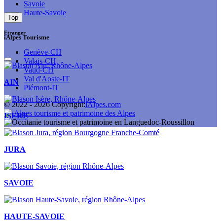
Savoie
Haute-Savoie
Top
Etranger
iAlpes Tourisme
Genève-CH
Valais-CH
Vaud-CH
Val d'Aoste-IT
AIN
Piémont-IT
© 2022 -
2026
Copyright:
iAlpes.com
ISERE
JURA
SAVOIE
HAUTE-SAVOIE