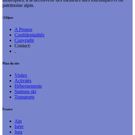
patrimoine alpin.
iAlpes
A Propos
Confidentialités
Copyright
Contact:
.
Plan du site
Visites
Activités
Hébergements
Stations ski
Transports
France
Ain
Isère
Jura