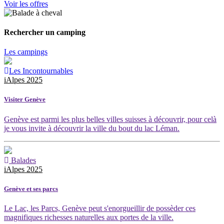
Voir les offres
Rechercher un camping
Les campings
Les Incontournables
iAlpes 2025
Visiter Genève
Genève est parmi les plus belles villes suisses à découvrir, pour celà
je vous invite à découvrir la ville du bout du lac Léman.
Balades
iAlpes 2025
Genève et ses parcs
Le Lac, les Parcs, Genève peut s'enorgueillir de possèder ces
magnifiques richesses naturelles aux portes de la ville.