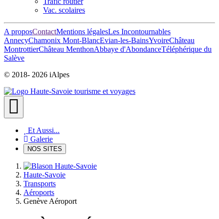
Trafic routier
Vac. scolaires
A propos
Contact
Mentions légales
Les Incontournables
Annecy
Chamonix Mont-Blanc
Evian-les-Bains
Yvoire
Château
Montrottier
Château Menthon
Abbaye d'Abondance
Téléphérique du
Salève
© 2018-
2026 iAlpes
Et Aussi...
Galerie
NOS SITES
Haute-Savoie
Transports
Aéroports
Genève Aéroport