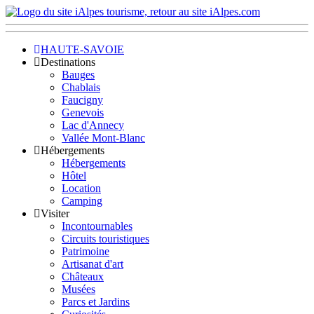
HAUTE-SAVOIE
Destinations
Bauges
Chablais
Faucigny
Genevois
Lac d'Annecy
Vallée Mont-Blanc
Hébergements
Hébergements
Hôtel
Location
Camping
Visiter
Incontournables
Circuits touristiques
Patrimoine
Artisanat d'art
Châteaux
Musées
Parcs et Jardins