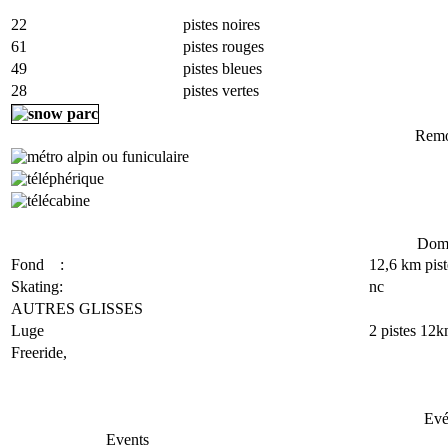
22
pistes noires
61
pistes rouges
49
pistes bleues
28
pistes vertes
Remo
Doma
Fond :
12,6 km pist
Skating:
nc
AUTRES GLISSES
Luge
2 pistes 12
Freeride,
Evé
Events