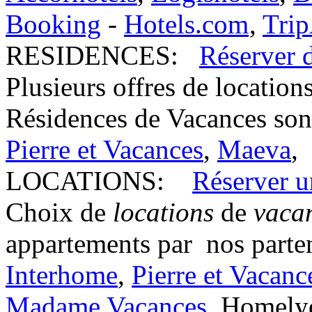
Booking
-
Hotels.com
,
Trip
RESIDENCES:
Réserver 
Plusieurs offres de location
Résidences de Vacances sont
Pierre et Vacances
,
Maeva
,
LOCATIONS:
Réserver u
Choix de
locations
de
vaca
appartements par nos parten
Interhome
,
Pierre et Vacanc
Madame Vacances
, Homely