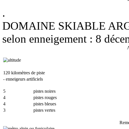
.
DOMAINE SKIABLE ARGEN
selon enneigement : 8 déc
A
120 kilomètres de piste
- enneigeurs artificiels
5
pistes noires
4
pistes rouges
4
pistes bleues
3
pistes vertes
Remo