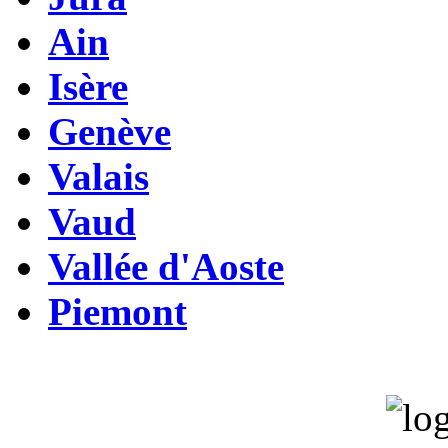
Ain
Isère
Genève
Valais
Vaud
Vallée d'Aoste
Piemont