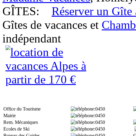
GÎTES:
Réserver un Gîte
Gîtes de vacances et
Chambr
indépendant
Office du Tourisme
:0450
Mairie
:0450
Rem. Mécaniques
:0450
Ecoles de Ski
:0450
Bureau des Guides
:0450
G