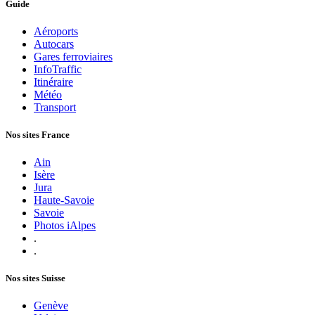
Guide
Aéroports
Autocars
Gares ferroviaires
InfoTraffic
Itinéraire
Météo
Transport
Nos sites France
Ain
Isère
Jura
Haute-Savoie
Savoie
Photos iAlpes
.
.
Nos sites Suisse
Genève