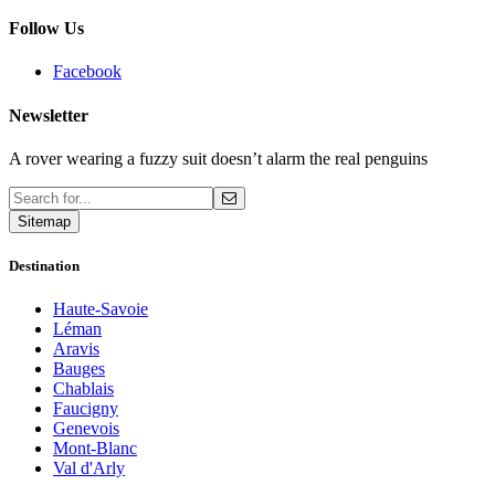
Follow Us
Facebook
Newsletter
A rover wearing a fuzzy suit doesn’t alarm the real penguins
Sitemap
Destination
Haute-Savoie
Léman
Aravis
Bauges
Chablais
Faucigny
Genevois
Mont-Blanc
Val d'Arly