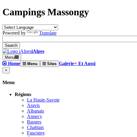
Campings Massongy
Powered by
Translate
iAlpes
Menu
Home
Galerie
♥
Et Aussi
Menu
Sites
×
Menu
Régions
La Haute-Savoie
Aravis
Albanais
Annecy
Bauges
Chablais
Faucigny