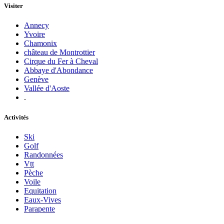
Visiter
Annecy
Yvoire
Chamonix
château de Montrottier
Cirque du Fer à Cheval
Abbaye d'Abondance
Genève
Vallée d'Aoste
.
Activités
Ski
Golf
Randonnées
Vtt
Pèche
Voile
Equitation
Eaux-Vives
Parapente