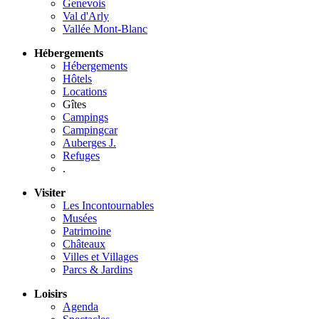
Genevois
Val d'Arly
Vallée Mont-Blanc
Hébergements
Hébergements
Hôtels
Locations
Gîtes
Campings
Campingcar
Auberges J.
Refuges
.
Visiter
Les Incontournables
Musées
Patrimoine
Châteaux
Villes et Villages
Parcs & Jardins
Loisirs
Agenda