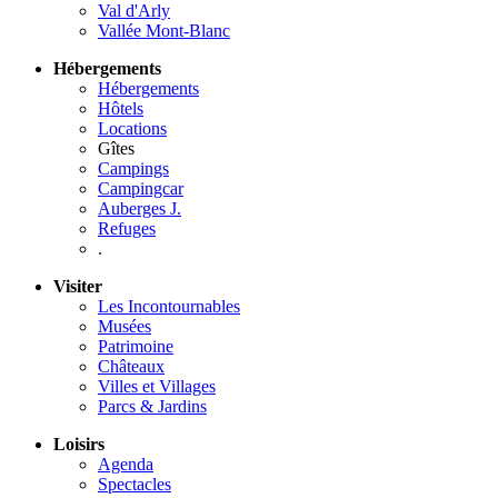
Val d'Arly
Vallée Mont-Blanc
Hébergements
Hébergements
Hôtels
Locations
Gîtes
Campings
Campingcar
Auberges J.
Refuges
.
Visiter
Les Incontournables
Musées
Patrimoine
Châteaux
Villes et Villages
Parcs & Jardins
Loisirs
Agenda
Spectacles