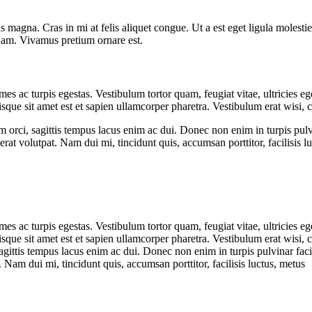
 magna. Cras in mi at felis aliquet congue. Ut a est eget ligula molestie
t quam. Vivamus pretium ornare est.
mes ac turpis egestas. Vestibulum tortor quam, feugiat vitae, ultricies e
uisque sit amet est et sapien ullamcorper pharetra. Vestibulum erat wisi
rci, sagittis tempus lacus enim ac dui. Donec non enim in turpis pulvina
at volutpat. Nam dui mi, tincidunt quis, accumsan porttitor, facilisis l
mes ac turpis egestas. Vestibulum tortor quam, feugiat vitae, ultricies e
uisque sit amet est et sapien ullamcorper pharetra. Vestibulum erat wis
gittis tempus lacus enim ac dui. Donec non enim in turpis pulvinar facili
Nam dui mi, tincidunt quis, accumsan porttitor, facilisis luctus, metus