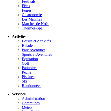
Festivals
Fêtes
Foires
Gastronomie
Les Marchés
Marchés de Noël
Thermes-Spa
Activités
Loisirs et Activités
Balades
Parc Aventures
Sports et Aventures
Equitation
Golf
Patinoires
Pèche
Piscines
Ski
Randonnées
Services
Administration
Communes
Météo