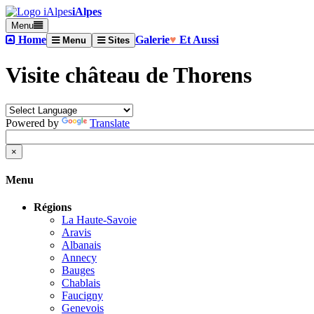
iAlpes
Menu
Home
Galerie
♥
Et Aussi
Menu
Sites
Visite château de Thorens
Powered by
Translate
×
Menu
Régions
La Haute-Savoie
Aravis
Albanais
Annecy
Bauges
Chablais
Faucigny
Genevois