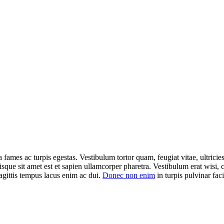
 fames ac turpis egestas. Vestibulum tortor quam, feugiat vitae, ultricie
isque sit amet est et sapien ullamcorper pharetra. Vestibulum erat wisi
agittis tempus lacus enim ac dui.
Donec non enim
in turpis pulvinar facil