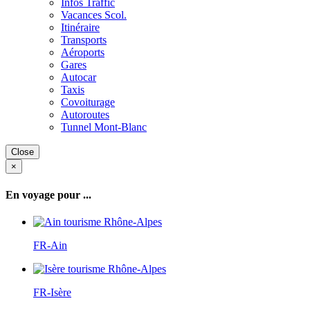
Infos Traffic
Vacances Scol.
Itinéraire
Transports
Aéroports
Gares
Autocar
Taxis
Covoiturage
Autoroutes
Tunnel Mont-Blanc
Close
×
En voyage pour ...
FR-Ain
FR-Isère