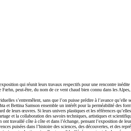
’exposition qui réunit leurs travaux respectifs pour une rencontre inédi
e Fœhn, peut-être, du nom de ce vent chaud bien connu dans les Alpes, r
uelles s’entremêlent, sans que l’on puisse prédire à l’avance qu’elle se
chta et Bettina Samson ensemble un intérêt pour la perméabilité des for
ard de leurs œuvres. Si leurs univers plastiques et les références qu’el
age et la collaboration des savoirs techniques, artistiques et scientifiq
 ont travaillé côte à côte et dans l’échange, pensant l’exposition de leu
rences puisées dans l’histoire des sciences, des découvertes, et des repr