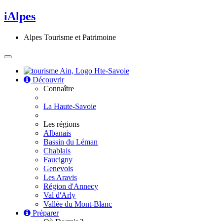
iAlpes
Alpes Tourisme et Patrimoine
Hte-Savoie
Découvrir
Connaître
La Haute-Savoie
Les régions
Albanais
Bassin du Léman
Chablais
Faucigny
Genevois
Les Aravis
Région d'Annecy
Val d'Arly
Vallée du Mont-Blanc
Préparer