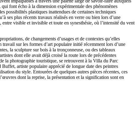
uvent impalpables à travers une palette large de savoir-faire auxquels
ion, qui font écho à la dimension expérimentale des phénomènes
les possibilités plastiques inattendues de certaines techniques
’à ses plus récents travaux réalisés en verre ou bien lors d’une
ntre visible et invisible et toute en synesthésie, où l’intensité du vent
ppropriations, de changements d’usages et de contextes qu’elles
 travail sur les formes d’art populaire initié récemment lors d’une
tes, la sculpture sur bois à la tronçonneuse, ou des tableaux
istes dont elle avait déjà croisé la route lors de précédentes
de la photographie touristique, se retrouvent à la Villa du Parc
d Buffet, artiste populaire apprécié de longue date des peintres
alisation du style. Entourées de quelques autres pièces récentes, ces
uvres dont la reprise, la présentation et la signification sont en