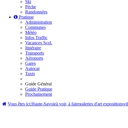
Ski
Pèche
Randonnées
Pratique
Administration
Communes
Météo
Infos Traffic
Vacances Scol.
Itinéraire
Transports
Aéroports
Gares
Autocar
Taxis
Guide Général
Guide Pratique
Prochainement
Vous êtes ici:
Haute-Savoie
à voir, à faire
galeries d'art expositions
vi
Villa du Parc