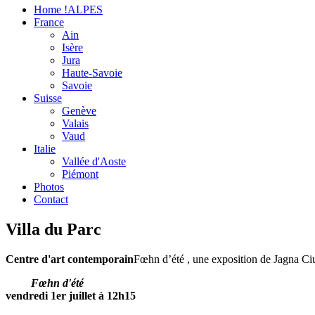
Home !ALPES
France
Ain
Isère
Jura
Haute-Savoie
Savoie
Suisse
Genève
Valais
Vaud
Italie
Vallée d'Aoste
Piémont
Photos
Contact
Villa du Parc
Centre d'art contemporain
Fœhn d’été , une exposition de Jagna Ci
Fœhn d'été
vendredi 1er juillet à 12h15