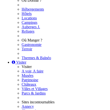
Où Dormir ?
Hébergements
Hôtels
Locations
Campings
Auberges J.
Refuges
Où Manger ?
Gastronomie
Terroir
Thermes & Balnéo
Visiter
Visiter
A voir, A faire
Musées
Patrimoine
Châteaux
Villes et Villages
Parcs & Jardins
Sites incontournables
Annecy