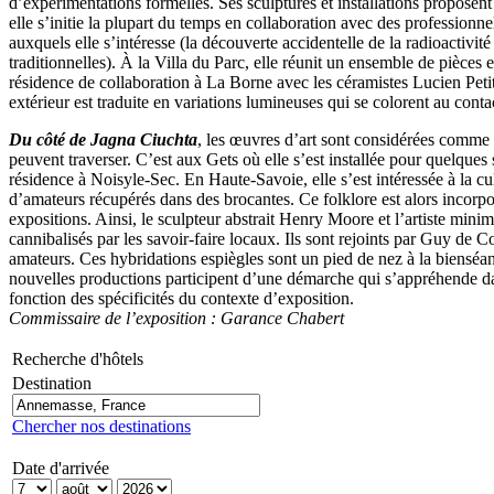
d’expérimentations formelles. Ses sculptures et installations proposent
elle s’initie la plupart du temps en collaboration avec des profession
auxquels elle s’intéresse (la découverte accidentelle de la radioactivit
traditionnelles). À la Villa du Parc, elle réunit un ensemble de pièces
résidence de collaboration à La Borne avec les céramistes Lucien Petit e
extérieur est traduite en variations lumineuses qui se colorent au cont
Du côté de Jagna Ciuchta
, les œuvres d’art sont considérées comme 
peuvent traverser. C’est aux Gets où elle s’est installée pour quelques
résidence à Noisyle-Sec. En Haute-Savoie, elle s’est intéressée à la c
d’amateurs récupérés dans des brocantes. Ce folklore est alors incorpor
expositions. Ainsi, le sculpteur abstrait Henry Moore et l’artiste mini
cannibalisés par les savoir-faire locaux. Ils sont rejoints par Guy de C
amateurs. Ces hybridations espiègles sont un pied de nez à la bienséanc
nouvelles productions participent d’une démarche qui s’appréhende dans 
fonction des spécificités du contexte d’exposition.
Commissaire de l’exposition : Garance Chabert
Recherche d'hôtels
Destination
Chercher nos destinations
Date d'arrivée