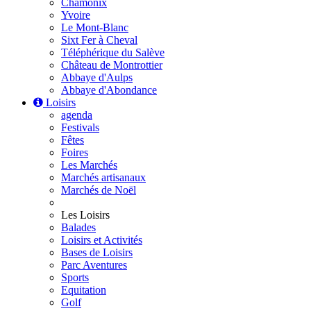
Chamonix
Yvoire
Le Mont-Blanc
Sixt Fer à Cheval
Téléphérique du Salève
Château de Montrottier
Abbaye d'Aulps
Abbaye d'Abondance
Loisirs
agenda
Festivals
Fêtes
Foires
Les Marchés
Marchés artisanaux
Marchés de Noël
Les Loisirs
Balades
Loisirs et Activités
Bases de Loisirs
Parc Aventures
Sports
Equitation
Golf