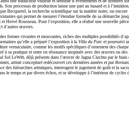
 ainsi une traduction visuelle et sensible d’événements et de données so
nels. Son processus de production laisse une part au hasard et à l’intuit
é par Becquerel, la recherche scientifique sur la matière noire, ou encore 
 existantes qui permet de mesurer l’étendue formelle de sa démarche jusqu
t Hervé Rousseau. Pour l’exposition, elle a réalisé une nouvelle pièce, e
act d’autres œuvres.
des formes vivantes et mouvantes, riches des multiples possibilités d’a
 semaines qu’elle a préparé l’exposition à la
Villa du Parc
et poursuivi un
ulture vernaculaire, comme les motifs spécifiques d’ornement des charpen
é à sa pratique et entre en résonance inopinée avec des œuvres ou des art
mal Sol LeWitt, déjà présents dans l’œuvre de Jagna Ciuchta par le biais 
ointet, artiste conceptuel redécouvert ces dernières années et par Bernar
e des hiérarchies artistiques, interrogent le jugement de goût et la sacr
le temps et par divers échos, et se développe à l’intérieur de cycles d’œ