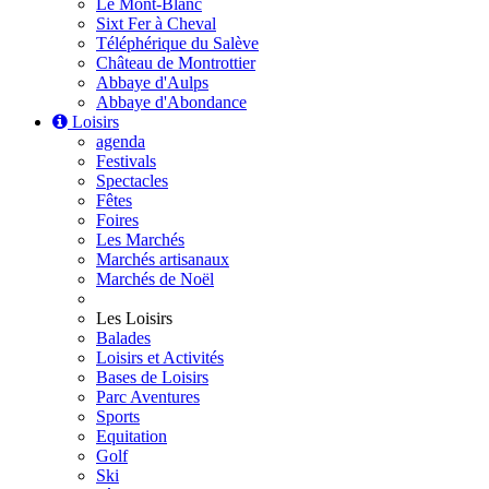
Le Mont-Blanc
Sixt Fer à Cheval
Téléphérique du Salève
Château de Montrottier
Abbaye d'Aulps
Abbaye d'Abondance
Loisirs
agenda
Festivals
Spectacles
Fêtes
Foires
Les Marchés
Marchés artisanaux
Marchés de Noël
Les Loisirs
Balades
Loisirs et Activités
Bases de Loisirs
Parc Aventures
Sports
Equitation
Golf
Ski