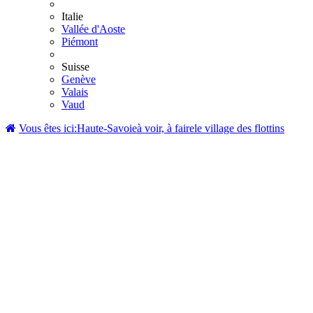
Italie
Vallée d'Aoste
Piémont
Suisse
Genève
Valais
Vaud
Vous êtes ici:
Haute-Savoie
à voir, à faire
le village des flottins
Château de