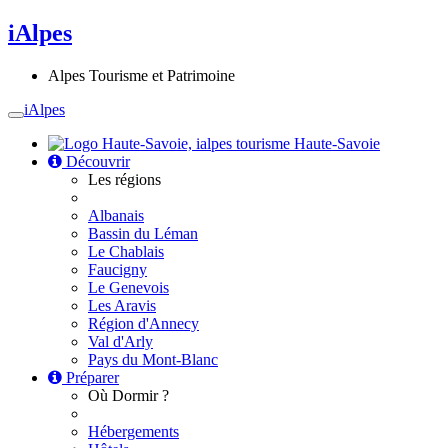
iAlpes
Alpes Tourisme et Patrimoine
iAlpes
Toggle
navigation
Haute-Savoie
Découvrir
Les régions
Albanais
Bassin du Léman
Le Chablais
Faucigny
Le Genevois
Les Aravis
Région d'Annecy
Val d'Arly
Pays du Mont-Blanc
Préparer
Où Dormir ?
Hébergements