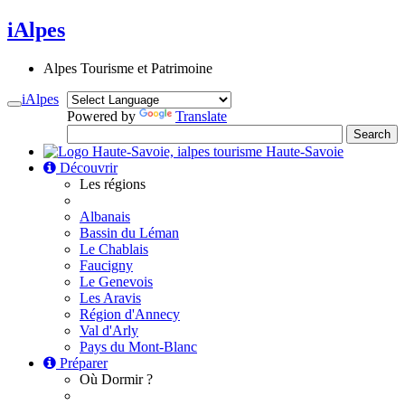
iAlpes
Alpes Tourisme et Patrimoine
iAlpes
Toggle
Powered by
Translate
navigation
Haute-Savoie
Découvrir
Les régions
Albanais
Bassin du Léman
Le Chablais
Faucigny
Le Genevois
Les Aravis
Région d'Annecy
Val d'Arly
Pays du Mont-Blanc
Préparer
Où Dormir ?