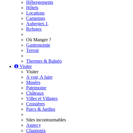
Hébergements
Hôtels
Locations
Campings
Auberges J.
Refuges
Où Manger ?
Gastronomie
Terroir
Thermes & Balnéo
Visiter
Visiter
A voir, A faire
Musées
Patrimoine
Châteaux
Villes et Villages
Croisières
Parcs & Jardins
Sites incontournables
Annecy
Chamonix