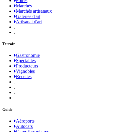
Foires
Marchés
Marchés artisanaux
Galeries d'art
Artisanat d'art
.
.
Terroir
Gastronomie
Spécialités
Producteurs
Vignobles
Recettes
.
.
.
.
Guide
Aéroports
Autocars
Gares ferroviaires