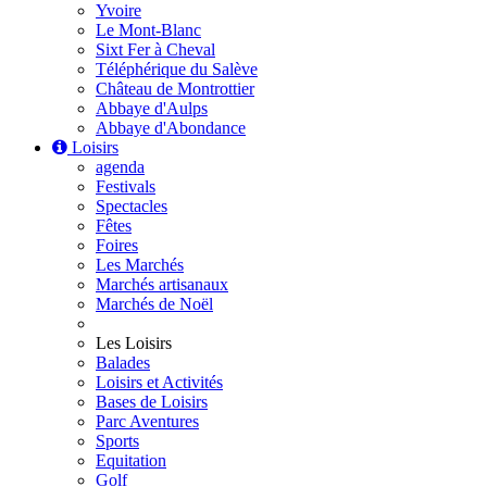
Yvoire
Le Mont-Blanc
Sixt Fer à Cheval
Téléphérique du Salève
Château de Montrottier
Abbaye d'Aulps
Abbaye d'Abondance
Loisirs
agenda
Festivals
Spectacles
Fêtes
Foires
Les Marchés
Marchés artisanaux
Marchés de Noël
Les Loisirs
Balades
Loisirs et Activités
Bases de Loisirs
Parc Aventures
Sports
Equitation
Golf