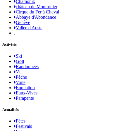
Chamonix
château de Montrottier
Cirque du Fer à Cheval
Abbaye d'Abondance
Genève
Vallée d'Aoste
.
Activités
Ski
Golf
Randonnées
Vtt
Pèche
Voile
Equitation
Eaux-Vives
Parapente
Actualités
Fêtes
Festivals