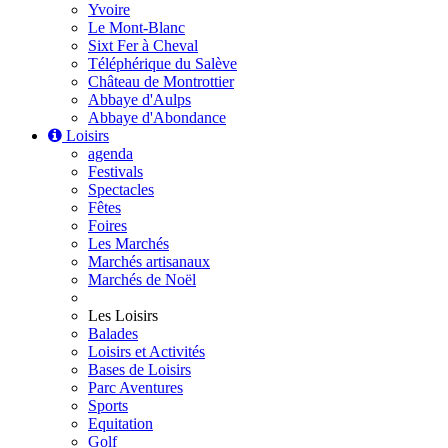
Yvoire
Le Mont-Blanc
Sixt Fer à Cheval
Téléphérique du Salève
Château de Montrottier
Abbaye d'Aulps
Abbaye d'Abondance
Loisirs
agenda
Festivals
Spectacles
Fêtes
Foires
Les Marchés
Marchés artisanaux
Marchés de Noël
Les Loisirs
Balades
Loisirs et Activités
Bases de Loisirs
Parc Aventures
Sports
Equitation
Golf