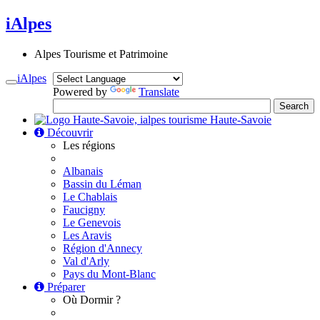
iAlpes
Alpes Tourisme et Patrimoine
iAlpes
Toggle
Powered by
Translate
navigation
Haute-Savoie
Découvrir
Les régions
Albanais
Bassin du Léman
Le Chablais
Faucigny
Le Genevois
Les Aravis
Région d'Annecy
Val d'Arly
Pays du Mont-Blanc
Préparer
Où Dormir ?