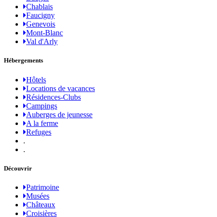
Chablais
Faucigny
Genevois
Mont-Blanc
Val d'Arly
Hébergements
Hôtels
Locations de vacances
Résidences-Clubs
Campings
Auberges de jeunesse
A la ferme
Refuges
.
.
Découvrir
Patrimoine
Musées
Châteaux
Croisières