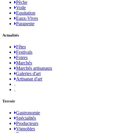
Pèche
Voile
Equitation
Eaux-Vives
Parapente
Actualités
Fêtes
Festivals
Foires
Marchés
Marchés artisanaux
Galeries d'art
Artisanat d'art
.
.
Terroir
Gastronomie
Spécialités
Producteurs
Vignobles