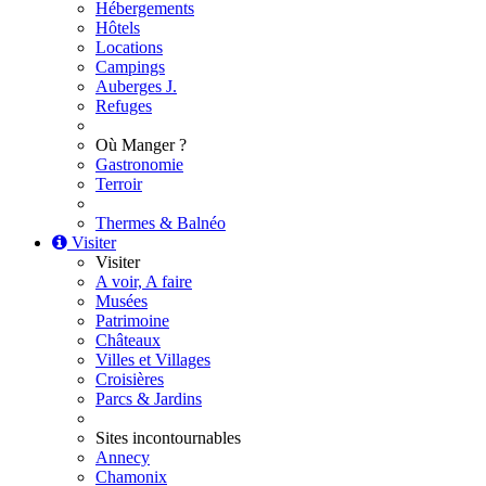
Hébergements
Hôtels
Locations
Campings
Auberges J.
Refuges
Où Manger ?
Gastronomie
Terroir
Thermes & Balnéo
Visiter
Visiter
A voir, A faire
Musées
Patrimoine
Châteaux
Villes et Villages
Croisières
Parcs & Jardins
Sites incontournables
Annecy
Chamonix