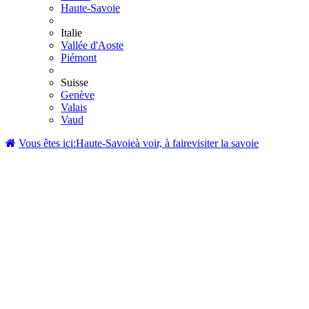
Haute-Savoie
Italie
Vallée d'Aoste
Piémont
Suisse
Genève
Valais
Vaud
Vous êtes ici:
Haute-Savoie
à voir, à faire
visiter la savoie
Visite de la Savoie