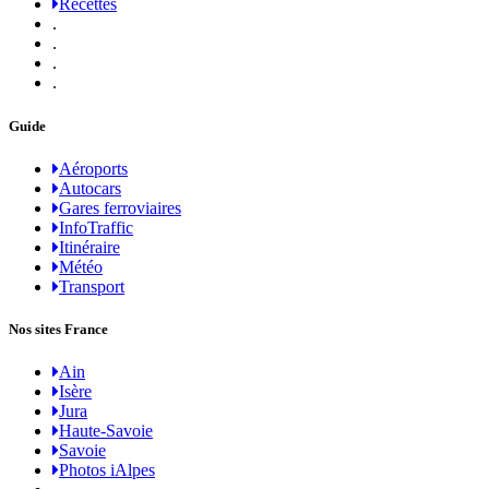
Recettes
.
.
.
.
Guide
Aéroports
Autocars
Gares ferroviaires
InfoTraffic
Itinéraire
Météo
Transport
Nos sites France
Ain
Isère
Jura
Haute-Savoie
Savoie
Photos iAlpes