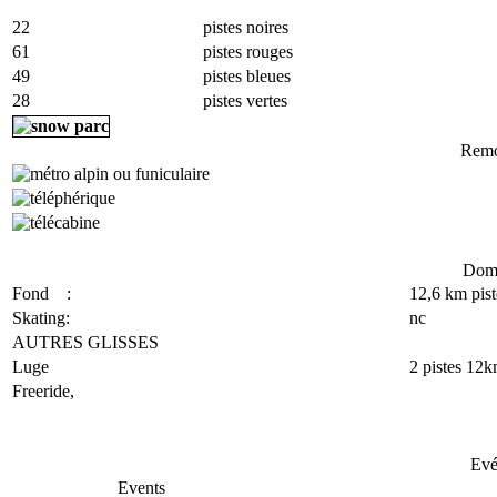
22
pistes noires
61
pistes rouges
49
pistes bleues
28
pistes vertes
Remo
Doma
Fond :
12,6 km pist
Skating:
nc
AUTRES GLISSES
Luge
2 pistes 12
Freeride,
Evé
Events