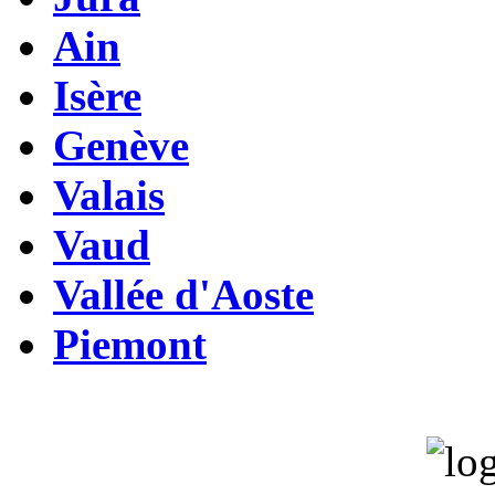
Ain
Isère
Genève
Valais
Vaud
Vallée d'Aoste
Piemont