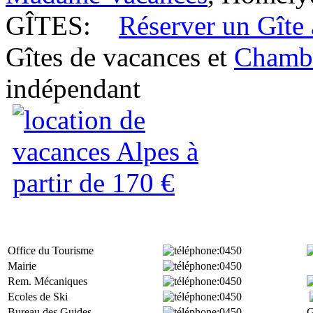
GÎTES:
Réserver un Gîte
Gîtes de vacances et
Chambr
indépendant
Office du Tourisme
:0450
Mairie
:0450
Rem. Mécaniques
:0450
Ecoles de Ski
:0450
Bureau des Guides
:0450
G