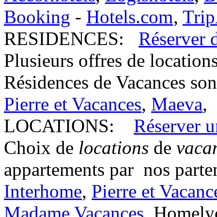
Booking
-
Hotels.com
,
Trip
RESIDENCES:
Réserver 
Plusieurs offres de location
Résidences de Vacances sont
Pierre et Vacances
,
Maeva
,
LOCATIONS:
Réserver u
Choix de
locations
de
vaca
appartements par nos parten
Interhome
,
Pierre et Vacanc
Madame Vacances
, Homely