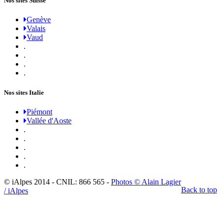
Nos sites Suisse
Genève
Valais
Vaud
.
.
.
.
Nos sites Italie
Piémont
Vallée d'Aoste
.
.
.
.
.
© iAlpes 2014 - CNIL: 866 565 -
Photos © Alain Lagier
Back to top
/ iAlpes