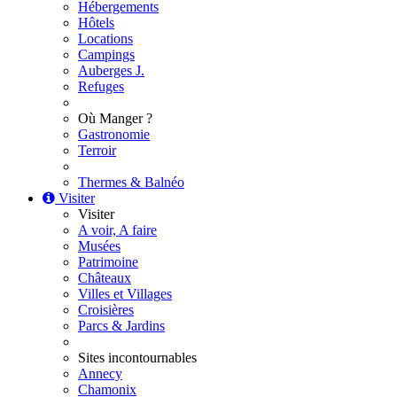
Hébergements
Hôtels
Locations
Campings
Auberges J.
Refuges
Où Manger ?
Gastronomie
Terroir
Thermes & Balnéo
Visiter
Visiter
A voir, A faire
Musées
Patrimoine
Châteaux
Villes et Villages
Croisières
Parcs & Jardins
Sites incontournables
Annecy
Chamonix