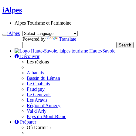
iAlpes
Alpes Tourisme et Patrimoine
iAlpes
Toggle
Powered by
Translate
navigation
Haute-Savoie
Découvrir
Les régions
Albanais
Bassin du Léman
Le Chablais
Faucigny
Le Genevois
Les Aravis
Région d'Annecy
Val d'Arly
Pays du Mont-Blanc
Préparer
Où Dormir ?