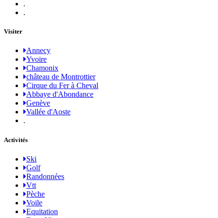
.
.
Visiter
Annecy
Yvoire
Chamonix
château de Montrottier
Cirque du Fer à Cheval
Abbaye d'Abondance
Genève
Vallée d'Aoste
.
Activités
Ski
Golf
Randonnées
Vtt
Pèche
Voile
Equitation