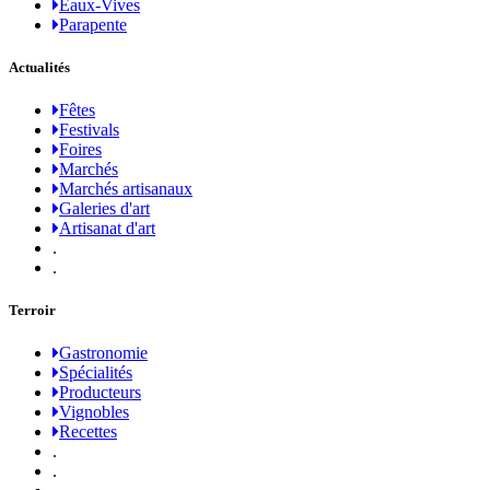
Eaux-Vives
Parapente
Actualités
Fêtes
Festivals
Foires
Marchés
Marchés artisanaux
Galeries d'art
Artisanat d'art
.
.
Terroir
Gastronomie
Spécialités
Producteurs
Vignobles
Recettes
.
.