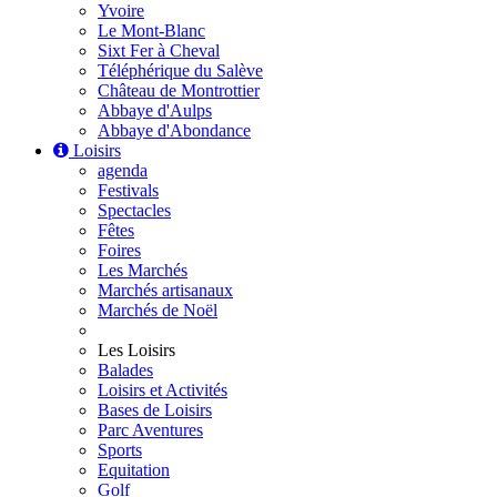
Yvoire
Le Mont-Blanc
Sixt Fer à Cheval
Téléphérique du Salève
Château de Montrottier
Abbaye d'Aulps
Abbaye d'Abondance
Loisirs
agenda
Festivals
Spectacles
Fêtes
Foires
Les Marchés
Marchés artisanaux
Marchés de Noël
Les Loisirs
Balades
Loisirs et Activités
Bases de Loisirs
Parc Aventures
Sports
Equitation
Golf