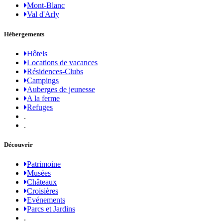
Mont-Blanc
Val d'Arly
Hébergements
Hôtels
Locations de vacances
Résidences-Clubs
Campings
Auberges de jeunesse
A la ferme
Refuges
.
.
Découvrir
Patrimoine
Musées
Châteaux
Croisières
Evénements
Parcs et Jardins
.