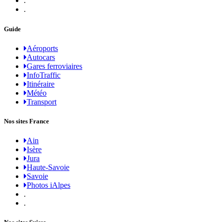
.
.
Guide
Aéroports
Autocars
Gares ferroviaires
InfoTraffic
Itinéraire
Météo
Transport
Nos sites France
Ain
Isère
Jura
Haute-Savoie
Savoie
Photos iAlpes
.
.