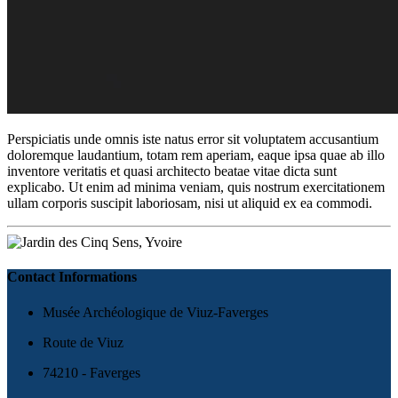
Perspiciatis unde omnis iste natus error sit voluptatem accusantium
doloremque laudantium, totam rem aperiam, eaque ipsa quae ab illo
inventore veritatis et quasi architecto beatae vitae dicta sunt
explicabo. Ut enim ad minima veniam, quis nostrum exercitationem
ullam corporis suscipit laboriosam, nisi ut aliquid ex ea commodi.
Contact Informations
Musée Archéologique de Viuz-Faverges
Route de Viuz
74210 - Faverges