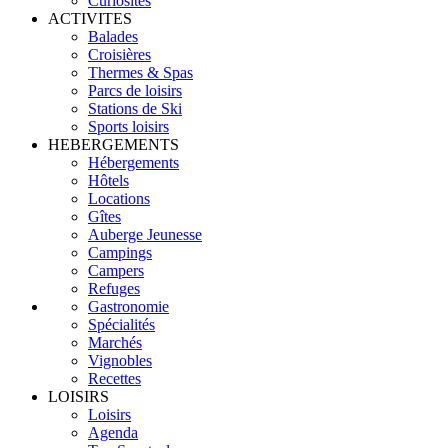
Curiosités
ACTIVITES
Balades
Croisières
Thermes & Spas
Parcs de loisirs
Stations de Ski
Sports loisirs
HEBERGEMENTS
Hébergements
Hôtels
Locations
Gîtes
Auberge Jeunesse
Campings
Campers
Refuges
Gastronomie
Spécialités
Marchés
Vignobles
Recettes
LOISIRS
Loisirs
Agenda