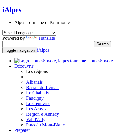
iAlpes
Alpes Tourisme et Patrimoine
Powered by
Translate
iAlpes
Toggle navigation
Haute-Savoie
Découvrir
Les régions
Albanais
Bassin du Léman
Le Chablais
Faucigny
Le Genevois
Les Aravis
Région d'Annecy
Val d'Arly
Pays du Mont-Blanc
Préparer