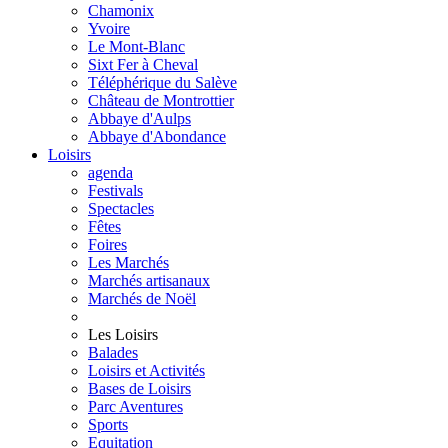
Chamonix
Yvoire
Le Mont-Blanc
Sixt Fer à Cheval
Téléphérique du Salève
Château de Montrottier
Abbaye d'Aulps
Abbaye d'Abondance
Loisirs
agenda
Festivals
Spectacles
Fêtes
Foires
Les Marchés
Marchés artisanaux
Marchés de Noël
Les Loisirs
Balades
Loisirs et Activités
Bases de Loisirs
Parc Aventures
Sports
Equitation