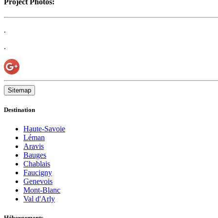
Project Photos:
.
.
Sitemap
Destination
Haute-Savoie
Léman
Aravis
Bauges
Chablais
Faucigny
Genevois
Mont-Blanc
Val d'Arly
Hébergements