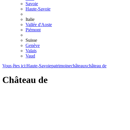
Savoie
Haute-Savoie
Italie
Vallée d'Aoste
Piémont
Suisse
Genève
Valais
Vaud
Vous êtes ici:
Haute-Savoie
patrimoine
châteaux
château de
Château de