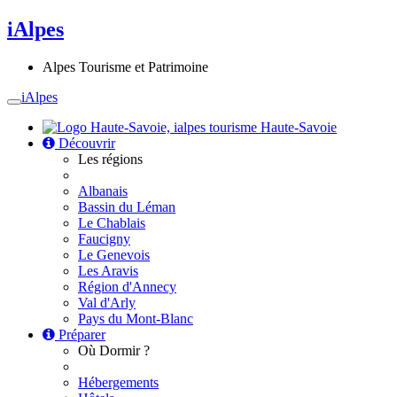
iAlpes
Alpes Tourisme et Patrimoine
iAlpes
Toggle
navigation
Haute-Savoie
Découvrir
Les régions
Albanais
Bassin du Léman
Le Chablais
Faucigny
Le Genevois
Les Aravis
Région d'Annecy
Val d'Arly
Pays du Mont-Blanc
Préparer
Où Dormir ?
Hébergements