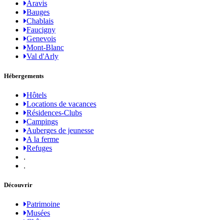
Aravis
Bauges
Chablais
Faucigny
Genevois
Mont-Blanc
Val d'Arly
Hébergements
Hôtels
Locations de vacances
Résidences-Clubs
Campings
Auberges de jeunesse
A la ferme
Refuges
.
.
Découvrir
Patrimoine
Musées