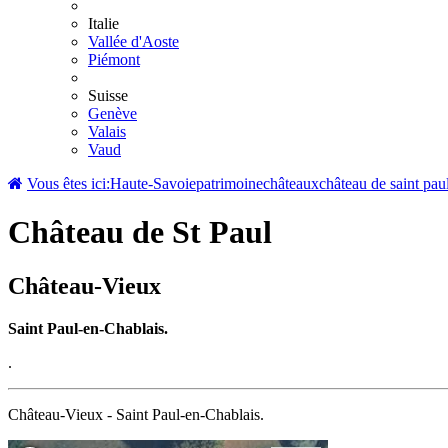
Italie
Vallée d'Aoste
Piémont
Suisse
Genève
Valais
Vaud
Vous êtes ici:
Haute-Savoie
patrimoine
châteaux
château de saint pau
Château de St Paul
Château-Vieux
Saint Paul-en-Chablais.
.
Château-Vieux - Saint Paul-en-Chablais.