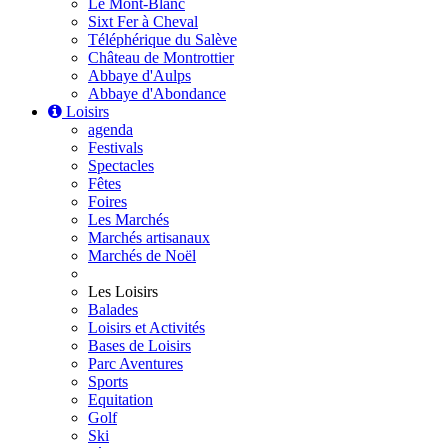
Le Mont-Blanc
Sixt Fer à Cheval
Téléphérique du Salève
Château de Montrottier
Abbaye d'Aulps
Abbaye d'Abondance
Loisirs
agenda
Festivals
Spectacles
Fêtes
Foires
Les Marchés
Marchés artisanaux
Marchés de Noël
Les Loisirs
Balades
Loisirs et Activités
Bases de Loisirs
Parc Aventures
Sports
Equitation
Golf
Ski