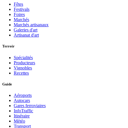
Fêtes
Festivals
Foires
Marchés
Marchés artisanaux
Galeries d'art
Artisanat d'art
Terroir
Spécialités
Producteurs
Vignobles
Recettes
Guide
Aéroports
Autocars
Gares ferroviaires
InfoTraffic
Itinéraire
Météo
Transport