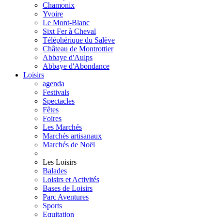
Chamonix
Yvoire
Le Mont-Blanc
Sixt Fer à Cheval
Téléphérique du Salève
Château de Montrottier
Abbaye d'Aulps
Abbaye d'Abondance
Loisirs
agenda
Festivals
Spectacles
Fêtes
Foires
Les Marchés
Marchés artisanaux
Marchés de Noël
Les Loisirs
Balades
Loisirs et Activités
Bases de Loisirs
Parc Aventures
Sports
Equitation