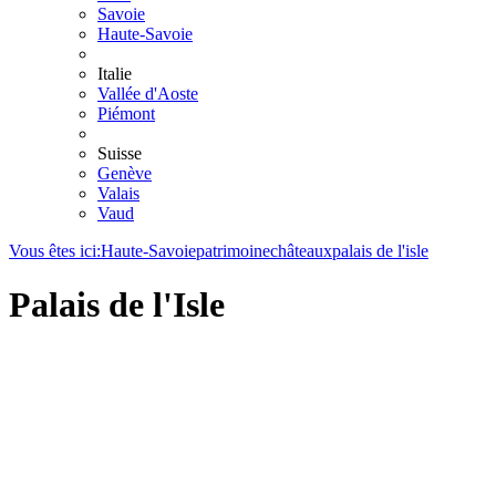
Savoie
Haute-Savoie
Italie
Vallée d'Aoste
Piémont
Suisse
Genève
Valais
Vaud
Vous êtes ici:
Haute-Savoie
patrimoine
châteaux
palais de l'isle
Palais de l'Isle