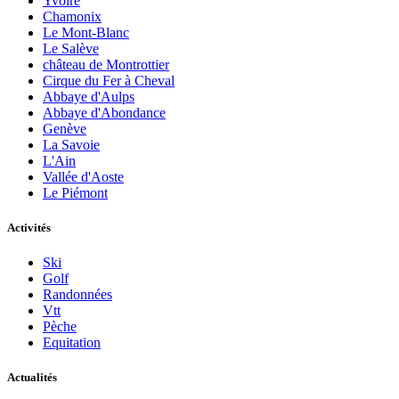
Yvoire
Chamonix
Le Mont-Blanc
Le Salève
château de Montrottier
Cirque du Fer à Cheval
Abbaye d'Aulps
Abbaye d'Abondance
Genève
La Savoie
L'Ain
Vallée d'Aoste
Le Piémont
Activités
Ski
Golf
Randonnées
Vtt
Pèche
Equitation
Actualités