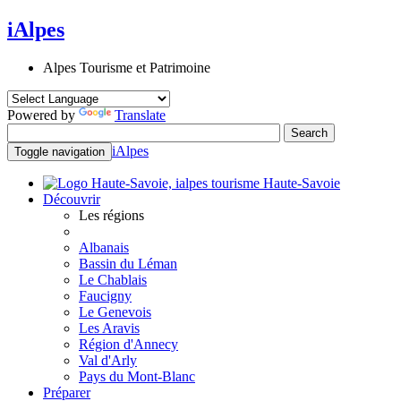
iAlpes
Alpes Tourisme et Patrimoine
Powered by
Translate
iAlpes
Toggle navigation
Haute-Savoie
Découvrir
Les régions
Albanais
Bassin du Léman
Le Chablais
Faucigny
Le Genevois
Les Aravis
Région d'Annecy
Val d'Arly
Pays du Mont-Blanc
Préparer