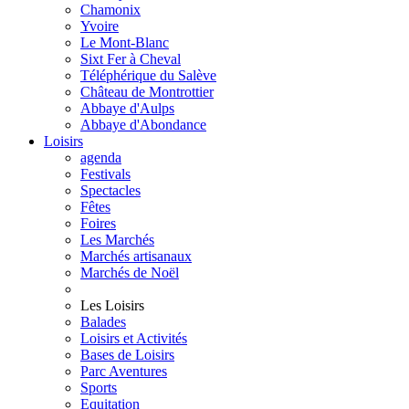
Chamonix
Yvoire
Le Mont-Blanc
Sixt Fer à Cheval
Téléphérique du Salève
Château de Montrottier
Abbaye d'Aulps
Abbaye d'Abondance
Loisirs
agenda
Festivals
Spectacles
Fêtes
Foires
Les Marchés
Marchés artisanaux
Marchés de Noël
Les Loisirs
Balades
Loisirs et Activités
Bases de Loisirs
Parc Aventures
Sports
Equitation