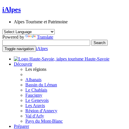
iAlpes
Alpes Tourisme et Patrimoine
Powered by
Translate
iAlpes
Toggle navigation
Haute-Savoie
Découvrir
Les régions
Albanais
Bassin du Léman
Le Chablais
Faucigny
Le Genevois
Les Aravis
Région d'Annecy
Val d'Arly
Pays du Mont-Blanc
Préparer