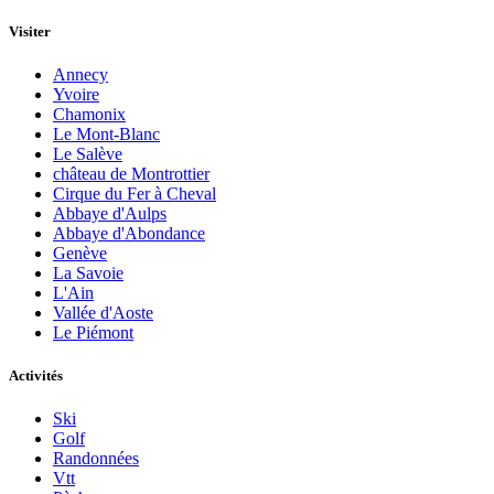
Visiter
Annecy
Yvoire
Chamonix
Le Mont-Blanc
Le Salève
château de Montrottier
Cirque du Fer à Cheval
Abbaye d'Aulps
Abbaye d'Abondance
Genève
La Savoie
L'Ain
Vallée d'Aoste
Le Piémont
Activités
Ski
Golf
Randonnées
Vtt