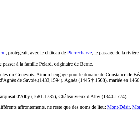
jon
, protégeait, avec le château de
Pierrecharve
, le passage de la riviè
passer à la famille Pelard, originaire de Berne.
omtes du Genevois. Aimon l'engage pour le douaire de Constance de Béar
dot d'Agnès de Savoie,(1433,1594). Agnès (1445 † 1508), mariée en 1466
 marquisat d'Alby (1681-1735), Châteauvieux d'Alby (1340-1774).
s différents affrontements, ne reste que des noms de lieu:
Mont-Désir
,
Mon