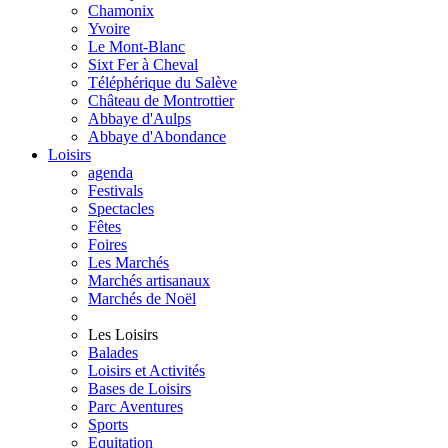
Chamonix
Yvoire
Le Mont-Blanc
Sixt Fer à Cheval
Téléphérique du Salève
Château de Montrottier
Abbaye d'Aulps
Abbaye d'Abondance
Loisirs
agenda
Festivals
Spectacles
Fêtes
Foires
Les Marchés
Marchés artisanaux
Marchés de Noël
Les Loisirs
Balades
Loisirs et Activités
Bases de Loisirs
Parc Aventures
Sports
Equitation