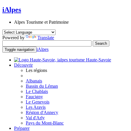
iAlpes
Alpes Tourisme et Patrimoine
Powered by
Translate
iAlpes
Toggle navigation
Haute-Savoie
Découvrir
Les régions
Albanais
Bassin du Léman
Le Chablais
Faucigny
Le Genevois
Les Aravis
Région d'Annecy
Val d'Arly
Pays du Mont-Blanc
Préparer