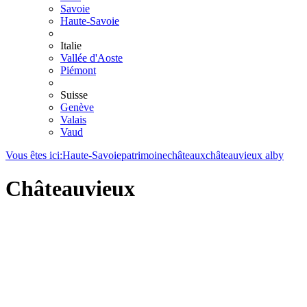
Savoie
Haute-Savoie
Italie
Vallée d'Aoste
Piémont
Suisse
Genève
Valais
Vaud
Vous êtes ici:
Haute-Savoie
patrimoine
châteaux
châteauvieux alby
Châteauvieux