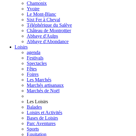
Chamonix
Yvoire
Le Mont-Blanc
Sixt Fer à Cheval
Téléphérique du Salève
Château de Montrottier
Abbaye d'Aulps
Abbaye d'Abondance
Loisirs
agenda
Festivals
Spectacles
Fêtes
Foires
Les Marchés
Marchés artisanaux
Marchés de Noël
Les Loisirs
Balades
Loisirs et Activités
Bases de Loisirs
Parc Aventures
Sports
Equitation