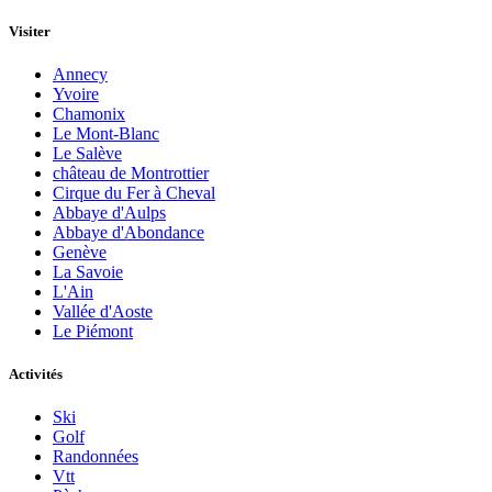
Visiter
Annecy
Yvoire
Chamonix
Le Mont-Blanc
Le Salève
château de Montrottier
Cirque du Fer à Cheval
Abbaye d'Aulps
Abbaye d'Abondance
Genève
La Savoie
L'Ain
Vallée d'Aoste
Le Piémont
Activités
Ski
Golf
Randonnées
Vtt