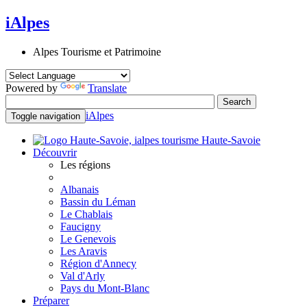
iAlpes
Alpes Tourisme et Patrimoine
Powered by
Translate
iAlpes
Toggle navigation
Haute-Savoie
Découvrir
Les régions
Albanais
Bassin du Léman
Le Chablais
Faucigny
Le Genevois
Les Aravis
Région d'Annecy
Val d'Arly
Pays du Mont-Blanc
Préparer