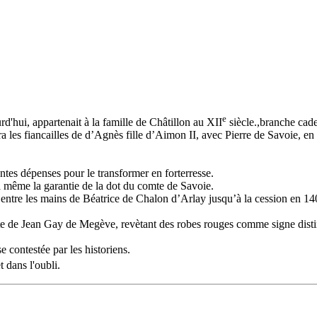
e
rd'hui, appartenait à la famille de Châtillon au XII
siècle.,branche cade
ébra les fiancailles de d’Agnès fille d’Aimon II, avec Pierre de Savoie,
antes dépenses pour le transformer en forterresse.
a même la garantie de la dot du comte de Savoie.
st entre les mains de Béatrice de Chalon d’Arlay jusqu’à la cession en 
e de Jean Gay de Megève, revètant des robes rouges comme signe distinct
e contestée par les historiens.
t dans l'oubli.