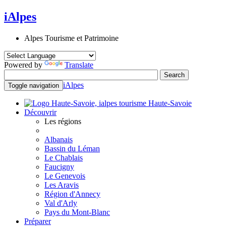
iAlpes
Alpes Tourisme et Patrimoine
Powered by
Translate
iAlpes
Toggle navigation
Haute-Savoie
Découvrir
Les régions
Albanais
Bassin du Léman
Le Chablais
Faucigny
Le Genevois
Les Aravis
Région d'Annecy
Val d'Arly
Pays du Mont-Blanc
Préparer