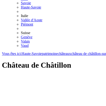
Savoie
Haute-Savoie
Italie
Vallée d'Aoste
Piémont
Suisse
Genève
Valais
Vaud
Vous êtes ici:
Haute-Savoie
patrimoine
châteaux
château de châtillon-su
Château de Châtillon