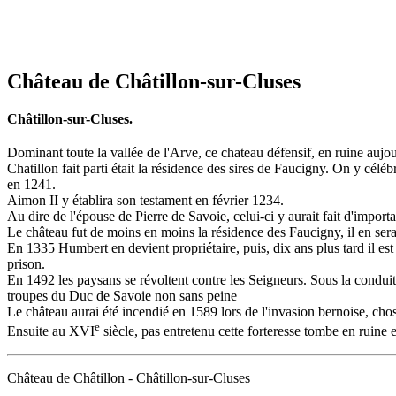
Château de Châtillon-sur-Cluses
Châtillon-sur-Cluses.
Dominant toute la vallée de l'Arve, ce chateau défensif, en ruine aujou
Chatillon fait parti était la résidence des sires de Faucigny. On y cél
en 1241.
Aimon II y établira son testament en février 1234.
Au dire de l'épouse de Pierre de Savoie, celui-ci y aurait fait d'import
Le château fut de moins en moins la résidence des Faucigny, il en ser
En 1335 Humbert en devient propriétaire, puis, dix ans plus tard il e
prison.
En 1492 les paysans se révoltent contre les Seigneurs. Sous la conduit
troupes du Duc de Savoie non sans peine
Le château aurai été incendié en 1589 lors de l'invasion bernoise, chos
e
Ensuite au XVI
siècle, pas entretenu cette forteresse tombe en ruine e
Château de Châtillon - Châtillon-sur-Cluses