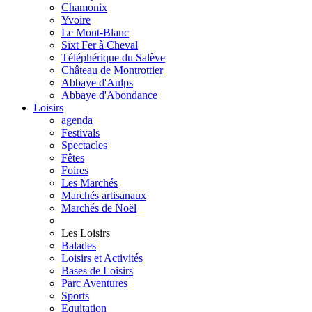
Chamonix
Yvoire
Le Mont-Blanc
Sixt Fer à Cheval
Téléphérique du Salève
Château de Montrottier
Abbaye d'Aulps
Abbaye d'Abondance
Loisirs
agenda
Festivals
Spectacles
Fêtes
Foires
Les Marchés
Marchés artisanaux
Marchés de Noël
Les Loisirs
Balades
Loisirs et Activités
Bases de Loisirs
Parc Aventures
Sports
Equitation