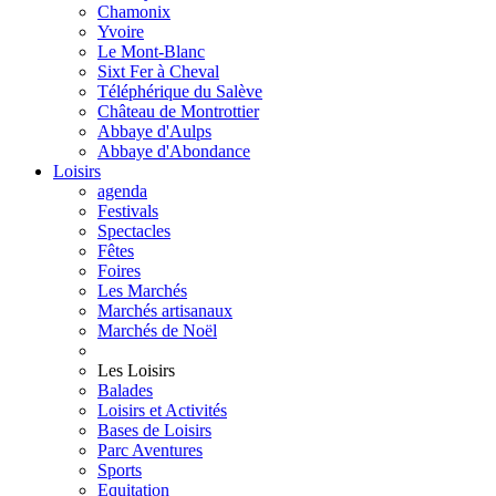
Chamonix
Yvoire
Le Mont-Blanc
Sixt Fer à Cheval
Téléphérique du Salève
Château de Montrottier
Abbaye d'Aulps
Abbaye d'Abondance
Loisirs
agenda
Festivals
Spectacles
Fêtes
Foires
Les Marchés
Marchés artisanaux
Marchés de Noël
Les Loisirs
Balades
Loisirs et Activités
Bases de Loisirs
Parc Aventures
Sports
Equitation