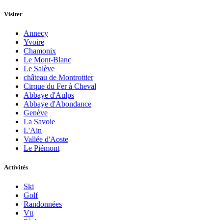
Visiter
Annecy
Yvoire
Chamonix
Le Mont-Blanc
Le Salève
château de Montrottier
Cirque du Fer à Cheval
Abbaye d'Aulps
Abbaye d'Abondance
Genève
La Savoie
L'Ain
Vallée d'Aoste
Le Piémont
Activités
Ski
Golf
Randonnées
Vtt