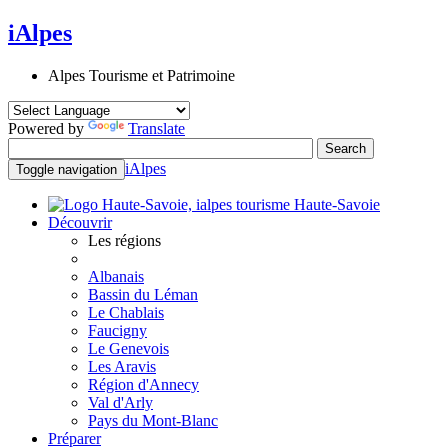
iAlpes
Alpes Tourisme et Patrimoine
Powered by
Translate
iAlpes
Toggle navigation
Haute-Savoie
Découvrir
Les régions
Albanais
Bassin du Léman
Le Chablais
Faucigny
Le Genevois
Les Aravis
Région d'Annecy
Val d'Arly
Pays du Mont-Blanc
Préparer