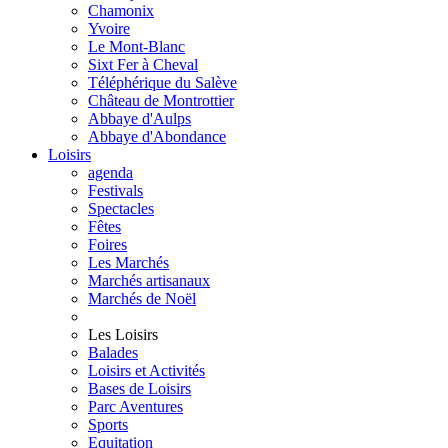
Chamonix
Yvoire
Le Mont-Blanc
Sixt Fer à Cheval
Téléphérique du Salève
Château de Montrottier
Abbaye d'Aulps
Abbaye d'Abondance
Loisirs
agenda
Festivals
Spectacles
Fêtes
Foires
Les Marchés
Marchés artisanaux
Marchés de Noël
Les Loisirs
Balades
Loisirs et Activités
Bases de Loisirs
Parc Aventures
Sports
Equitation