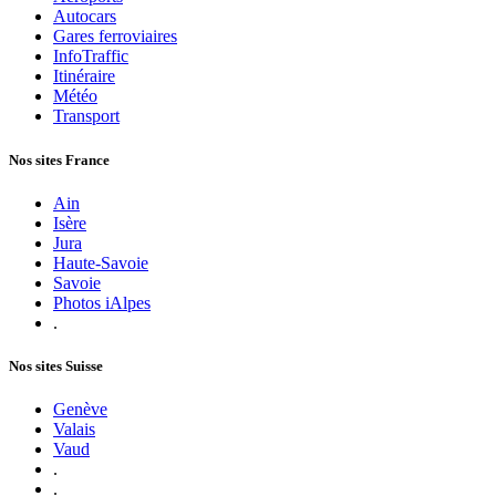
Autocars
Gares ferroviaires
InfoTraffic
Itinéraire
Météo
Transport
Nos sites France
Ain
Isère
Jura
Haute-Savoie
Savoie
Photos iAlpes
.
Nos sites Suisse
Genève
Valais
Vaud
.
.