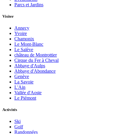
Parcs et Jardins
Visiter
Annecy
Yvoire
Chamonix
Le Mont-Blanc
Le Salève
château de Montrottier
Cirque du Fer à Cheval
Abbaye d'Aulps
Abbaye d'Abondance
Genève
La Savoie
L'Ain
Vallée d'Aoste
Le Piémont
Activités
Ski
Golf
Randonnées