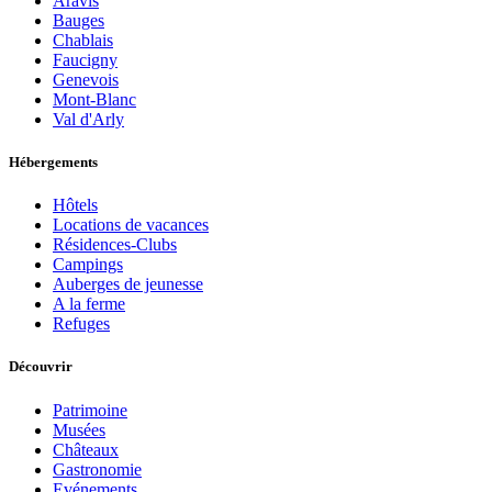
Aravis
Bauges
Chablais
Faucigny
Genevois
Mont-Blanc
Val d'Arly
Hébergements
Hôtels
Locations de vacances
Résidences-Clubs
Campings
Auberges de jeunesse
A la ferme
Refuges
Découvrir
Patrimoine
Musées
Châteaux
Gastronomie
Evénements