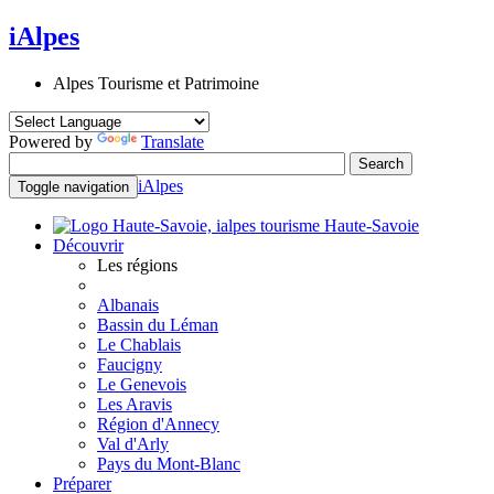
iAlpes
Alpes Tourisme et Patrimoine
Powered by
Translate
iAlpes
Toggle navigation
Haute-Savoie
Découvrir
Les régions
Albanais
Bassin du Léman
Le Chablais
Faucigny
Le Genevois
Les Aravis
Région d'Annecy
Val d'Arly
Pays du Mont-Blanc
Préparer