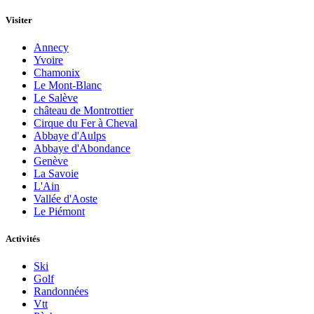
Visiter
Annecy
Yvoire
Chamonix
Le Mont-Blanc
Le Salève
château de Montrottier
Cirque du Fer à Cheval
Abbaye d'Aulps
Abbaye d'Abondance
Genève
La Savoie
L'Ain
Vallée d'Aoste
Le Piémont
Activités
Ski
Golf
Randonnées
Vtt