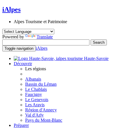
iAlpes
Alpes Tourisme et Patrimoine
Powered by
Translate
iAlpes
Toggle navigation
Haute-Savoie
Découvrir
Les régions
Albanais
Bassin du Léman
Le Chablais
Faucigny
Le Genevois
Les Aravis
Région d'Annecy
Val d'Arly
Pays du Mont-Blanc
Préparer