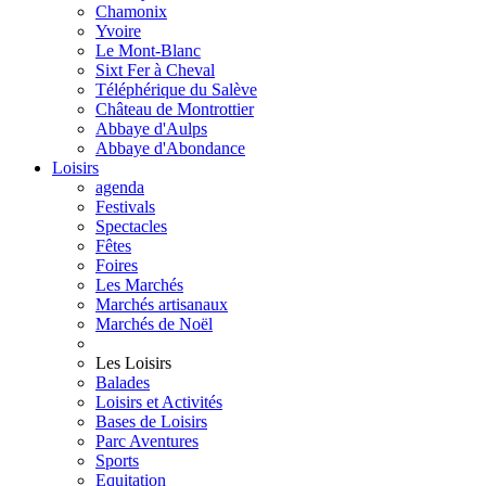
Chamonix
Yvoire
Le Mont-Blanc
Sixt Fer à Cheval
Téléphérique du Salève
Château de Montrottier
Abbaye d'Aulps
Abbaye d'Abondance
Loisirs
agenda
Festivals
Spectacles
Fêtes
Foires
Les Marchés
Marchés artisanaux
Marchés de Noël
Les Loisirs
Balades
Loisirs et Activités
Bases de Loisirs
Parc Aventures
Sports
Equitation