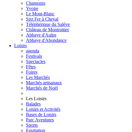
Chamonix
Yvoire
Le Mont-Blanc
Sixt Fer à Cheval
Téléphérique du Salève
Château de Montrottier
Abbaye d'Aulps
Abbaye d'Abondance
Loisirs
agenda
Festivals
Spectacles
Fêtes
Foires
Les Marchés
Marchés artisanaux
Marchés de Noël
Les Loisirs
Balades
Loisirs et Activités
Bases de Loisirs
Parc Aventures
Sports
Equitation