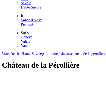
Savoie
Haute-Savoie
Italie
Vallée d'Aoste
Piémont
Suisse
Genève
Valais
Vaud
Vous êtes ici:
Haute-Savoie
patrimoine
châteaux
château de la perrolière
Château de la Pérollière