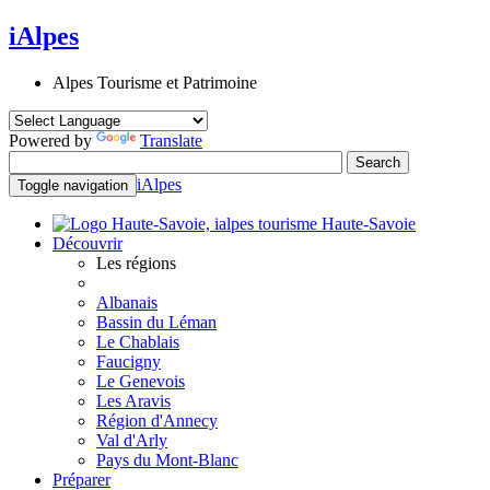
iAlpes
Alpes Tourisme et Patrimoine
Powered by
Translate
iAlpes
Toggle navigation
Haute-Savoie
Découvrir
Les régions
Albanais
Bassin du Léman
Le Chablais
Faucigny
Le Genevois
Les Aravis
Région d'Annecy
Val d'Arly
Pays du Mont-Blanc
Préparer